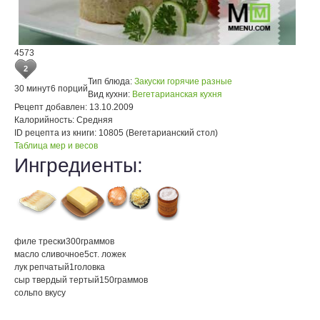
4573
2
Тип блюда:
Закуски горячие разные
30 минут
6 порций
Вид кухни:
Вегетарианская кухня
Рецепт добавлен:
13.10.2009
Калорийность:
Средняя
ID рецепта из книги:
10805 (Вегетарианский стол)
Таблица мер и весов
Ингредиенты:
филе трески
300
граммов
масло сливочное
5
ст. ложек
лук репчатый
1
головка
сыр твердый тертый
150
граммов
соль
по вкусу