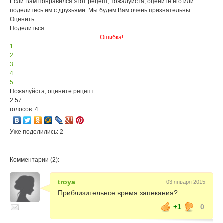
Если Вам понравился этот рецепт, пожалуйста, оцените его или
поделитесь им с друзьями. Мы будем Вам очень признательны.
Оценить
Поделиться
Ошибка!
1
2
3
4
5
Пожалуйста, оцените рецепт
2.57
голосов: 4
Уже поделились: 2
Комментарии (2):
troya
03 января 2015
Приблизительное время запекания?
+1
0