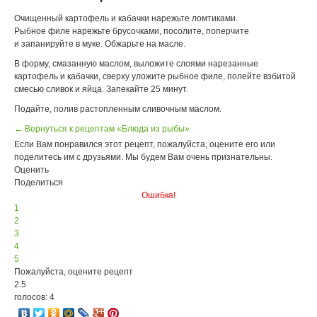
Очищенный картофель и кабачки нарежьте ломтиками.
Рыбное филе нарежьте брусочками, посолите, поперчите
и запанируйте в муке. Обжарьте на масле.
В форму, смазанную маслом, выложите слоями нарезанные
картофель и кабачки, сверху уложите рыбное филе, полейте взбитой
смесью сливок и яйца. Запекайте 25 минут.
Подайте, полив растопленным сливочным маслом.
← Вернуться к рецептам «Блюда из рыбы»
Если Вам понравился этот рецепт, пожалуйста, оцените его или
поделитесь им с друзьями. Мы будем Вам очень признательны.
Оценить
Поделиться
Ошибка!
1
2
3
4
5
Пожалуйста, оцените рецепт
2.5
голосов: 4