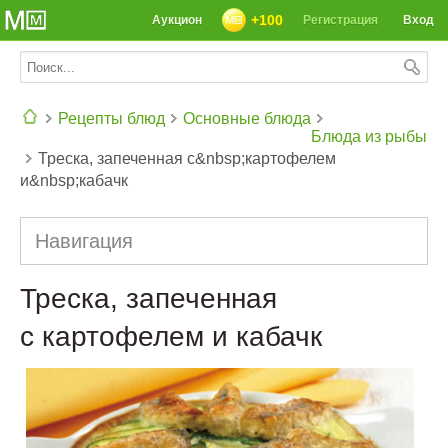
+100
Аукцион
Регистрация
Вход
Рецепты блюд
Основные блюда
Блюда из рыбы
Треска, запеченная с&nbsp;картофелем
СЕГОДНЯ: 39142 РЕЦЕПТА
и&nbsp;кабачк
Навигация
Треска, запеченная
с картофелем и кабачк