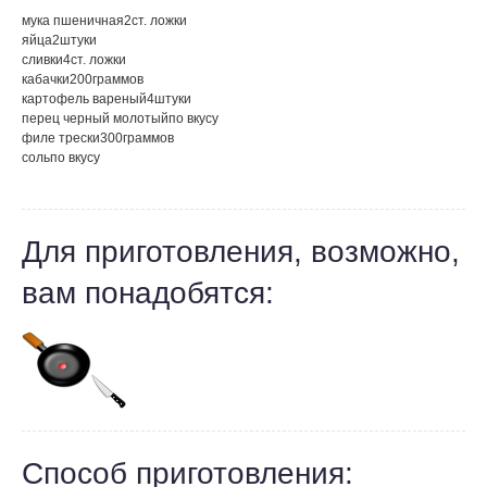
мука пшеничная
2
ст. ложки
яйца
2
штуки
сливки
4
ст. ложки
кабачки
200
граммов
картофель вареный
4
штуки
перец черный молотый
по вкусу
филе трески
300
граммов
соль
по вкусу
Для приготовления, возможно,
вам понадобятся:
Способ приготовления: