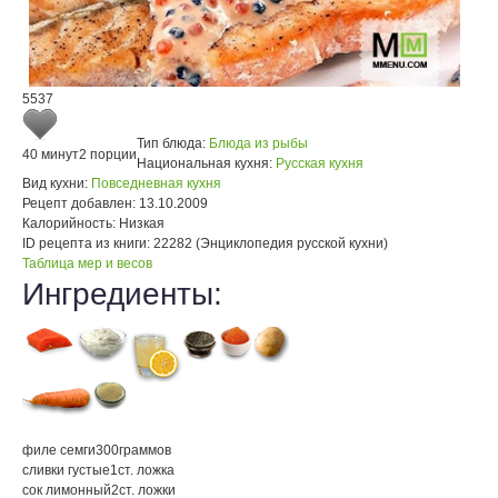
5537
Тип блюда:
Блюда из рыбы
40 минут
2 порции
Национальная кухня:
Русская кухня
Вид кухни:
Повседневная кухня
Рецепт добавлен:
13.10.2009
Калорийность:
Низкая
ID рецепта из книги:
22282 (Энциклопедия русской кухни)
Таблица мер и весов
Ингредиенты:
филе семги
300
граммов
сливки густые
1
ст. ложка
сок лимонный
2
ст. ложки