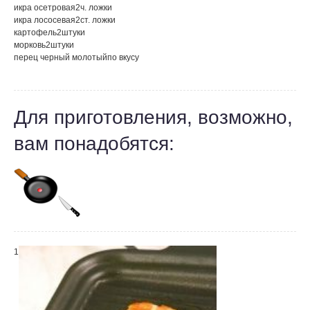
икра осетровая
2
ч. ложки
икра лососевая
2
ст. ложки
картофель
2
штуки
морковь
2
штуки
перец черный молотый
по вкусу
Для приготовления, возможно,
вам понадобятся:
1