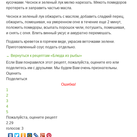
кусочками. Чеснок и зеленый лук мелко нарезать. Мякоть помидоров
протереть и заправить частью масла.
Чеснок и зеленый лук обжарить с маслом, добавить сладкий перец,
обжарить, помешивая, на умеренном огне в течение еще 2 минут,
положить помидоры, всыпать порошок чили, потушить, помешивая,
и снять с огня. Влить винный уксус и аккуратно перемешать.
Подавать креветок в горячем виде, украсив веточками зелени.
Приготовленный соус подать отдельно.
← Вернуться к рецептам «Блюда из рыбы»
Если Вам понравился этот рецепт, пожалуйста, оцените его или
поделитесь им с друзьями. Мы будем Вам очень признательны.
Оценить
Поделиться
Ошибка!
1
2
3
4
5
Пожалуйста, оцените рецепт
2.29
голосов: 3