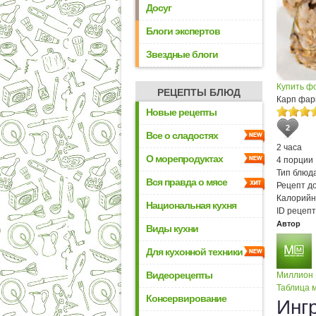
Досуг
Блоги экспертов
Звездные блоги
Купить ф
РЕЦЕПТЫ БЛЮД
Карп фар
Новые рецепты
2
Все о сладостях
2 часа
О морепродуктах
4 порции
Тип блюда
Вся правда о мясе
Рецепт д
Калорийн
Национальная кухня
ID рецепт
Автор
Виды кухни
Для кухонной техники
Видеорецепты
Миллион
Таблица м
Консервирование
Инг