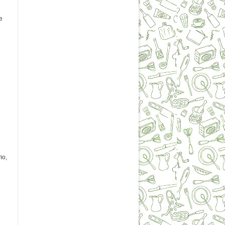
е
ло,