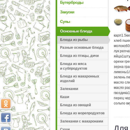
Бутерброды
Закуски
Супы
Основные блюда
карп
1.5
к
Блюда из рыбы
хлеб пше
молоко
60
Разные основные блюда
лук репч
Блюда из птицы, дичи
яйца
1
шту
орехи гр
Блюда из мяса
зерна гр
и субпродуктов
лимоны
1
Блюда из макаронных
зелень п
изделий
масло сл
масло ра
Запеканки
гвоздика
1
Каши
перец че
соль
по вк
Блюда из овощей
Блюда из морепродуктов
Запеканки с макаронами
Для
Суши