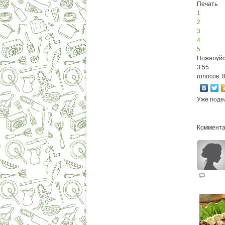
Печать
1
2
3
4
5
Пожалуйс
3.55
голосов: 
Уже поде
Коммента