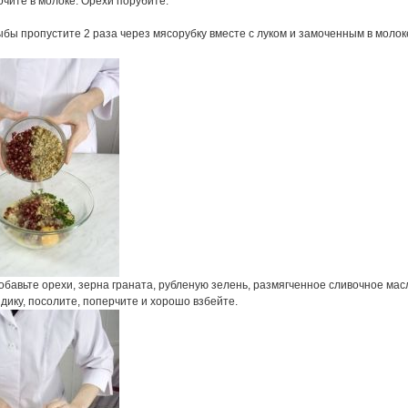
чите в молоке. Орехи порубите.
бы пропустите 2 раза через мясорубку вместе с луком и замоченным в молок
обавьте орехи, зерна граната, рубленую зелень, размягченное сливочное мас
здику, посолите, поперчите и хорошо взбейте.