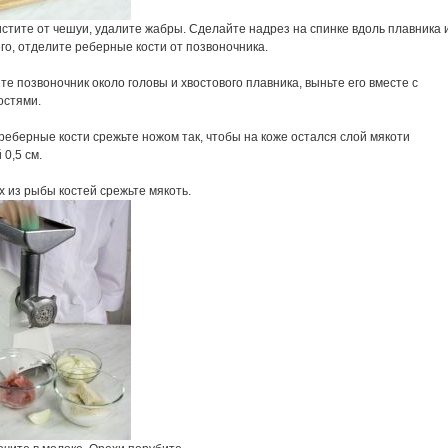
стите от чешуи, удалите жабры. Сделайте надрез на спинке вдоль плавника 
го, отделите реберные кости от позвоночника.
е позвоночник около головы и хвостового плавника, выньте его вместе с
остями.
реберные кости срежьте ножом так, чтобы на коже остался слой мякоти
0,5 см.
 из рыбы костей срежьте мякоть.