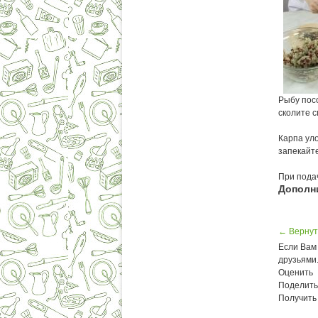
Рыбу пос
сколите 
Карпа ул
запекайте
При пода
Дополн
← Вернут
Если Вам 
друзьями
Оценить
Поделить
Получить