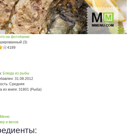
ото на фотобанке
шированный (3)
4189
:
Блюда из рыбы
обавлен:
31.08.2012
ость:
Средняя
а из книги:
31801 (Рыба)
 Меню
ер и весов
редиенты: