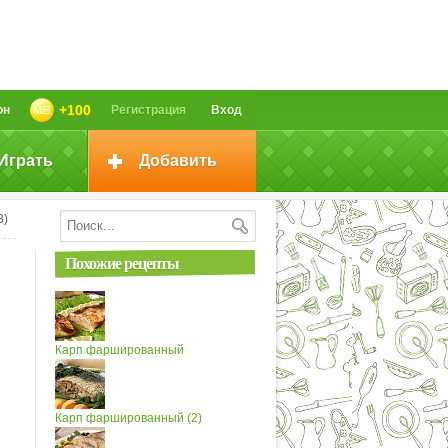
+100
он
Регистрация
Вход
Играть
Добавить
3)
Похожие рецепты
Карп фаршированный
Карп фаршированный (2)