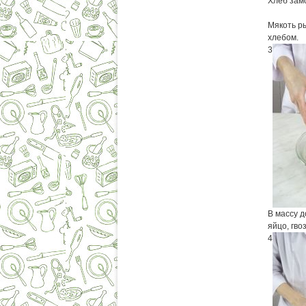
Хлеб замо
Мякоть ры
хлебом.
3
В массу д
яйцо, гво
4