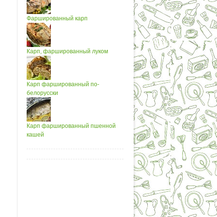
Фаршированный карп
Карп, фаршированный луком
Карп фаршированный по-
белорусски
Карп фаршированный пшенной
кашей