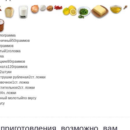
илограмма
ничный
50
граммов
граммов
атый
1
головка
ка
ецкие
80
граммов
аната
120
граммов
/2
штуки
етрушки рубленая
2
ст. ложки
ивочное
1
ст. ложка
стительное
2
ст. ложки
/4
ч. ложки
рный молотый
по вкусу
усу
 приготовления, возможно, вам