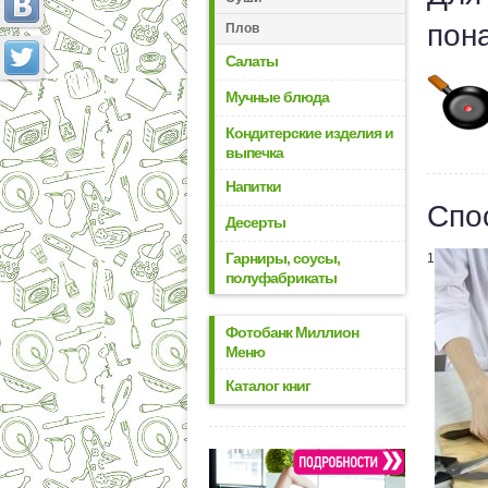
пон
Плов
Салаты
Мучные блюда
Кондитерские изделия и
выпечка
Напитки
Спо
Десерты
Гарниры, соусы,
1
полуфабрикаты
Фотобанк Миллион
Меню
Каталог книг