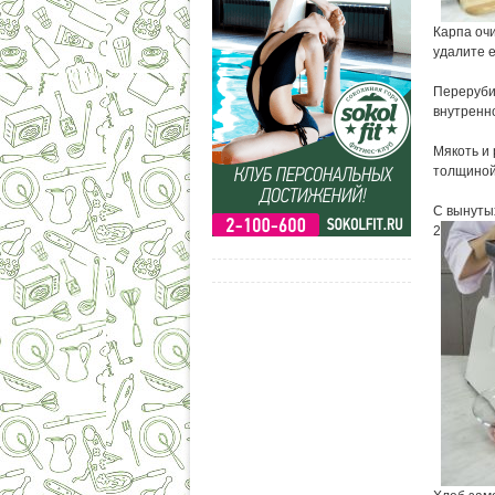
Карпа очи
удалите е
Перерубит
внутренн
Мякоть и 
толщиной 
С вынутых
2