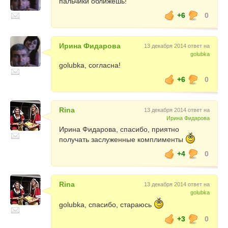
пальчики оближешь!
+6
0
Ирина Фидарова
13 декабря 2014 ответ на
golubka
golubka, согласна!
+6
0
Rina
13 декабря 2014 ответ на
Ирина Фидарова
Ирина Фидарова, спасибо, приятно
получать заслуженные комплименты
+4
0
Rina
13 декабря 2014 ответ на
golubka
golubka, спасибо, стараюсь
+3
0