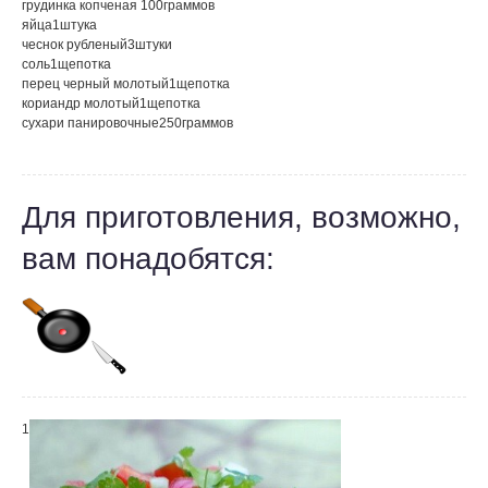
грудинка копченая
100
граммов
яйца
1
штука
чеснок рубленый
3
штуки
соль
1
щепотка
перец черный молотый
1
щепотка
кориандр молотый
1
щепотка
сухари панировочные
250
граммов
Для приготовления, возможно,
вам понадобятся:
1