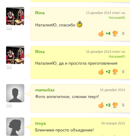
Rina
13 декабря 2014 ответ на
НаталияЮ
НаталияЮ, спасибо
+4
0
Rina
16 декабря 2014 ответ на
НаталияЮ
НаталияЮ, да и простота приготовления
+2
0
mamuliaz
16 декабря 2014
Фото аппетитное, слюнки текут!
+3
0
troya
06 января 2015
Блинчики-просто объедение!