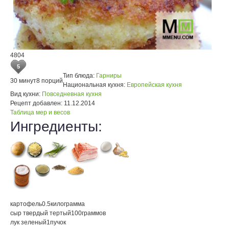
4804
5
Тип блюда:
Гарниры
30 минут
8 порций
Национальная кухня:
Европейская кухня
Вид кухни:
Повседневная кухня
Рецепт добавлен:
11.12.2014
Таблица мер и весов
Ингредиенты:
картофель
0.5
килограмма
сыр твердый тертый
100
граммов
лук зеленый
1
пучок