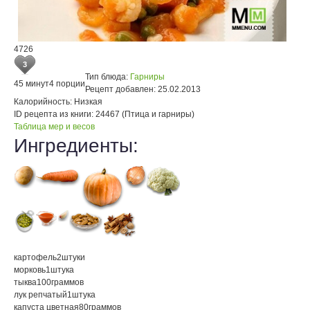
4726
3
Тип блюда:
Гарниры
45 минут
4 порции
Рецепт добавлен:
25.02.2013
Калорийность:
Низкая
ID рецепта из книги:
24467 (Птица и гарниры)
Таблица мер и весов
Ингредиенты:
картофель
2
штуки
морковь
1
штука
тыква
100
граммов
лук репчатый
1
штука
капуста цветная
80
граммов