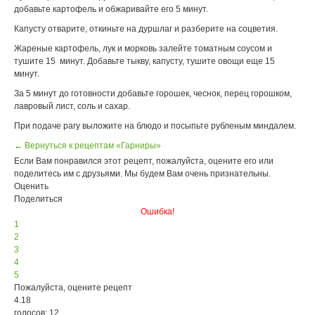
добавьте картофель и обжаривайте его 5 минут.
Капусту отварите, откиньте на дуршлаг и разберите на соцветия.
Жареные картофель, лук и морковь залейте томатным соусом и
тушите 15 минут. Добавьте тыкву, капусту, тушите овощи еще 15
минут.
За 5 минут до готовности добавьте горошек, чеснок, перец горошком,
лавровый лист, соль и сахар.
При подаче рагу выложите на блюдо и посыпьте рубленым миндалем.
← Вернуться к рецептам «Гарниры»
Если Вам понравился этот рецепт, пожалуйста, оцените его или
поделитесь им с друзьями. Мы будем Вам очень признательны.
Оценить
Поделиться
Ошибка!
1
2
3
4
5
Пожалуйста, оцените рецепт
4.18
голосов: 12