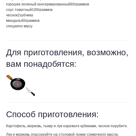
горошек зеленый консервированный
60
граммов
соус томатный
100
граммов
чеснок
2
зубчика
миндаль
40
граммов
специи
по вкусу
Для приготовления, возможно,
вам понадобятся:
Способ приготовления:
Картофель, морковь, тыкву и лук нарежьте кубиками, чеснок порубите.
Лук и морковь спассеруйте на столовой ложке сливочного масла,