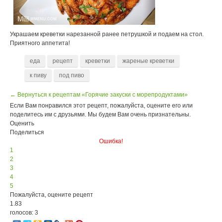
Украшаем креветки нарезанной ранее петрушкой и подаем на стол.
Приятного аппетита!
еда
рецепт
креветки
жареные креветки
к пиву
под пиво
← Вернуться к рецептам «Горячие закуски с морепродуктами»
Если Вам понравился этот рецепт, пожалуйста, оцените его или
поделитесь им с друзьями. Мы будем Вам очень признательны.
Оценить
Поделиться
Ошибка!
1
2
3
4
5
Пожалуйста, оцените рецепт
1.83
голосов: 3