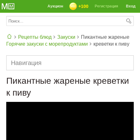
+100
Аукцион
Регистрация
Вход
Рецепты блюд
Закуски
Пикантные жареные
Горячие закуски с морепродуктами
креветки к пиву
СЕГОДНЯ: 39142 РЕЦЕПТА
Навигация
Пикантные жареные креветки
к пиву