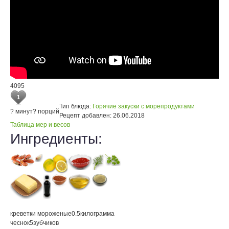
4095
1
Тип блюда:
Горячие закуски с морепродуктами
? минут
? порций
Рецепт добавлен:
26.06.2018
Таблица мер и весов
Ингредиенты:
креветки мороженые
0.5
килограмма
чеснок
5
зубчиков