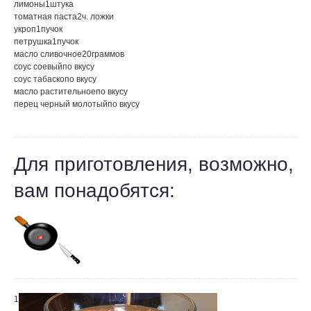
лимоны
1
штука
томатная паста
2
ч. ложки
укроп
1
пучок
петрушка
1
пучок
масло сливочное
20
граммов
соус соевый
по вкусу
соус табаско
по вкусу
масло растительное
по вкусу
перец черный молотый
по вкусу
Для приготовления, возможно,
вам понадобятся:
1