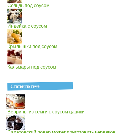
Сельдь под соусом
Индейка с соусом
Крылышки под соусом
Кальмары под соусом
Статьи по теме
Веррины из семги с соусом цацики
Саратовский повар может приготовить червяков...