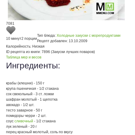
7081
Тип блюда:
Холодные закуски с морепродуктами
10 минут
2 порции
Рецепт добавлен:
13.10.2009
Калорийность:
Низкая
ID рецепта из книги:
7896 (Закуски лучших поваров)
Таблица мер и весов
Ингредиенты:
крабы (клешни) - 150 г
крупа пшеничная - 1/2 стакана
сок свекольный - 3 ст. ложки
шафран молотый - 1 щепотка
авокадо - 1/2 шт.
тесто заварное - 50 г
помидоры черри - 2 шт.
соус
сливочный
- 1/2 стакана
лук зеленый - 20 г
перец красный молотый, соль по вкусу