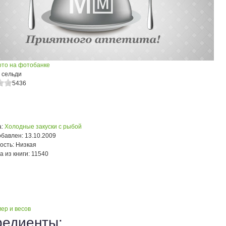
ото на фотобанке
 сельди
5436
:
Холодные закуски с рыбой
обавлен:
13.10.2009
ость:
Низкая
а из книги:
11540
ер и весов
редиенты: