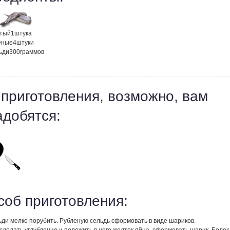
атый
1
штука
еные
4
штуки
ьди
300
граммов
 приготовления, возможно, вам
адобятся:
соб приготовления:
ьди мелко порубить. Рубленую сельдь сформовать в виде шариков.