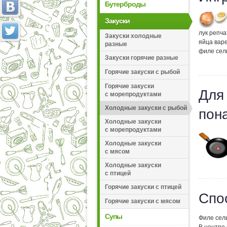
Бутерброды
Закуски
лук репч
Закуски холодные
яйца вар
разные
филе сел
Закуски горячие разные
Горячие закуски с рыбой
Горячие закуски
Для
с морепродуктами
Холодные закуски с рыбой
пон
Холодные закуски
с морепродуктами
Холодные закуски
с мясом
Холодные закуски
с птицей
Горячие закуски с птицей
Спо
Горячие закуски с мясом
Супы
Филе сел