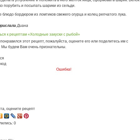
сделать углубление и положить в него желток яйца, сформовать шарик. Белок
о порубить и посыпать шарики из сельди.
 блюдо бордюром из ломтиков свежего огурца и колец репчатого лука.
прислала
Диана
ься к рецептам «Холодные закуски с рыбой»
понравился этот рецепт, пожалуйста, оцените его или поделитесь им с
. Мы будем Вам очень признательны.
ся
 код
Ошибка!
та, оцените рецепт
лились: 0