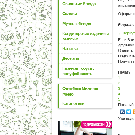
В центре 
Основные блюда
яйца мелк
Салаты
Оформите
Мучные блюда
Рецепт 
Кондитерские изделия и
← Вернут
выпечка
Если Вам 
друзьями
Напитки
Оценить
Поделить
Десерты
Получить
Гарниры, соусы,
Печать
полуфабрикаты
1
2
Фотобанк Миллион
3
Меню
4
5
Каталог книг
Пожалуйс
Уже поде