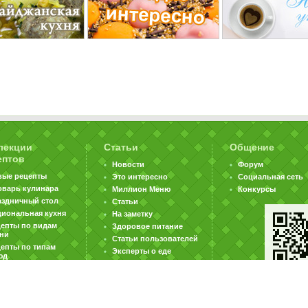
лекции
Статьи
Общение
ептов
Новости
Форум
вые рецепты
Это интересно
Социальная сеть
оварь кулинара
Миллион Меню
Конкурсы
аздничный стол
Статьи
циональная кухня
На заметку
цепты по видам
Здоровое питание
хни
Статьи пользователей
епты по типам
Эксперты о еде
юд
|
|
|
ратная связь
Карта сайта
Реклама на сайте
Вакансии