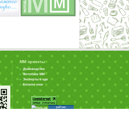
ММ проекты
Домоводство
Фотобанк ММ
Эксперты о еде
Каталог книг
© ООО «Издательство «Миллион Меню» 2002