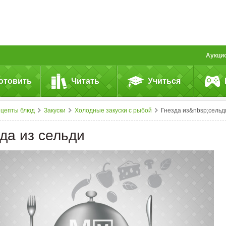
Аукци
отовить
Читать
Учиться
ецепты блюд
Закуски
Холодные закуски с рыбой
Гнезда из&nbsp;сельд
да из сельди