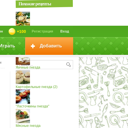
Похожие рецепты
Картофельные гнезда
+100
он
Регистрация
Вход
Играть
Добавить
Яичные гнезда
и
Яичные гнезда
Картофельные гнезда (2)
"Ласточкины гнезда"
Мясные гнезда