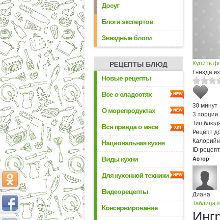
Досуг
Блоги экспертов
Звездные блоги
Купить ф
РЕЦЕПТЫ БЛЮД
Гнезда из
Новые рецепты
Все о сладостях
30 минут
О морепродуктах
3 порции
Тип блюда
Вся правда о мясе
Рецепт д
Калорийн
Национальная кухня
ID рецепт
Виды кухни
Автор
Для кухонной техники
Видеорецепты
Диана
Таблица м
Консервирование
Инг