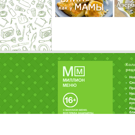
Кол
рец
Но
Сл
Пр
На
Ре
ку
Рец
© МИЛЛИОН МЕНЮ.
бл
ВСЕ ПРАВА ЗАЩИЩЕНЫ.
|
|
Контакты
Пользовательское соглашение
Об