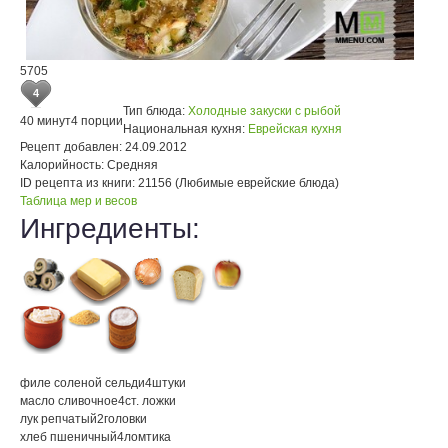
5705
4
Тип блюда:
Холодные закуски с рыбой
40 минут
4 порции
Национальная кухня:
Еврейская кухня
Рецепт добавлен:
24.09.2012
Калорийность:
Средняя
ID рецепта из книги:
21156 (Любимые еврейские блюда)
Таблица мер и весов
Ингредиенты:
филе соленой сельди
4
штуки
масло сливочное
4
ст. ложки
лук репчатый
2
головки
хлеб пшеничный
4
ломтика