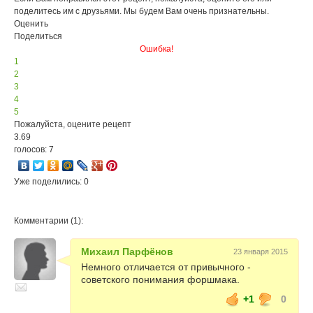
поделитесь им с друзьями. Мы будем Вам очень признательны.
Оценить
Поделиться
Ошибка!
1
2
3
4
5
Пожалуйста, оцените рецепт
3.69
голосов: 7
Уже поделились: 0
Комментарии (1):
Михаил Парфёнов
23 января 2015
Немного отличается от привычного -
советского понимания форшмака.
+1
0