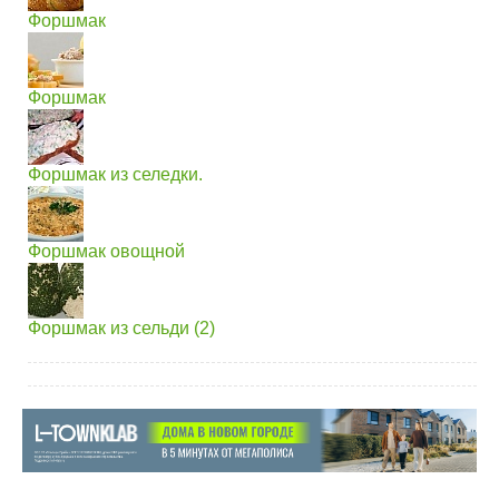
Форшмак
Форшмак
Форшмак из селедки.
Форшмак овощной
Форшмак из сельди (2)