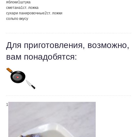
яблоки
1
штука
сметана
1
ст. ложка
сухари панировочные
2
ст. ложки
соль
по вкусу
Для приготовления, возможно,
вам понадобятся:
1