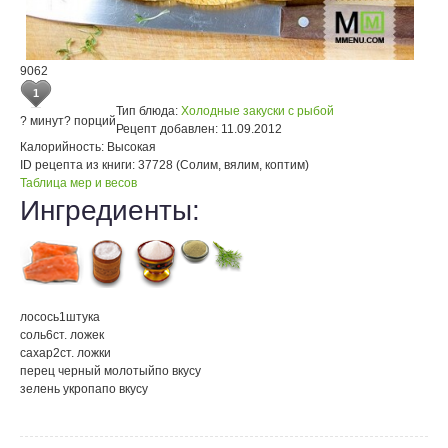
9062
1
Тип блюда:
Холодные закуски с рыбой
? минут
? порций
Рецепт добавлен:
11.09.2012
Калорийность:
Высокая
ID рецепта из книги:
37728 (Солим, вялим, коптим)
Таблица мер и весов
Ингредиенты:
лосось
1
штука
соль
6
ст. ложек
сахар
2
ст. ложки
перец черный молотый
по вкусу
зелень укропа
по вкусу