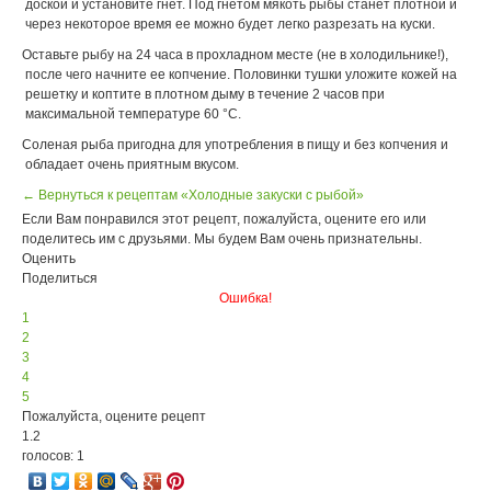
доской и установите гнет. Под гнетом мякоть рыбы станет плотной и
через некоторое время ее можно будет легко разрезать на куски.
Оставьте рыбу на 24 часа в прохладном месте (не в холодильнике!),
после чего начните ее копчение. Половинки тушки уложите кожей на
решетку и коптите в плотном дыму в течение 2 часов при
максимальной температуре 60 °С.
Соленая рыба пригодна для употребления в пищу и без копчения и
обладает очень приятным вкусом.
← Вернуться к рецептам «Холодные закуски с рыбой»
Если Вам понравился этот рецепт, пожалуйста, оцените его или
поделитесь им с друзьями. Мы будем Вам очень признательны.
Оценить
Поделиться
Ошибка!
1
2
3
4
5
Пожалуйста, оцените рецепт
1.2
голосов: 1