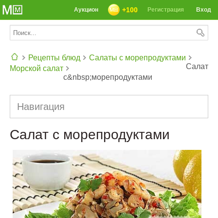
+100
Аукцион
Регистрация
Вход
Рецепты блюд
Салаты с морепродуктами
Салат
Морской салат
с&nbsp;морепродуктами
СЕГОДНЯ: 39142 РЕЦЕПТА
Навигация
Салат с морепродуктами