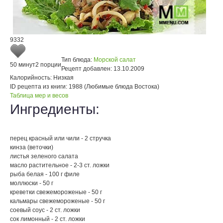
9332
Тип блюда:
Морской салат
50 минут
2 порции
Рецепт добавлен:
13.10.2009
Калорийность:
Низкая
ID рецепта из книги:
1988 (Любимые блюда Востока)
Таблица мер и весов
Ингредиенты:
перец красный или чили - 2 стручка
кинза (веточки)
листья зеленого салата
масло растительное - 2-3 ст. ложки
рыба белая - 100 г филе
моллюски - 50 г
креветки свежемороженые - 50 г
кальмары свежемороженые - 50 г
соевый соус - 2 ст. ложки
сок лимонный - 2 ст. ложки