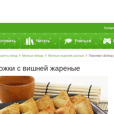
Аукци
отовить
Читать
Учиться
ецепты блюд
Мучные блюда
Мучные изделия разные
Пирожки с&nbsp;вишней жарен
ожки с вишней жареные