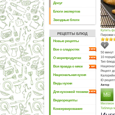
Досуг
Блоги экспертов
Звездные блоги
Купить ф
РЕЦЕПТЫ БЛЮД
Пирожки 
Новые рецепты
2
Все о сладостях
50 минут
10 порци
О морепродуктах
Тип блюда
Вся правда о мясе
Национал
Рецепт д
Национальная кухня
Калорийн
ID рецепт
Виды кухни
Автор
Для кухонной техники
Видеорецепты
Миллион
Таблица м
Консервирование