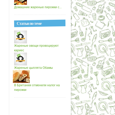
Домашние жареные пирожки с...
Статьи по теме
Жареные овощи провоцируют
кариес
Жареные цыплята Обамы
В Британии отменили налог на
пирожки