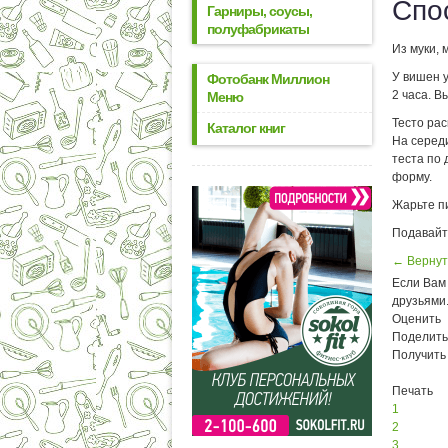
Спо
Гарниры, соусы,
полуфабрикаты
Из муки, 
У вишен у
Фотобанк Миллион
2 часа. В
Меню
Тесто рас
Каталог книг
На середи
теста по
форму.
Жарьте п
Подавайт
← Вернут
Если Вам 
друзьями
Оценить
Поделить
Получить
Печать
1
2
3