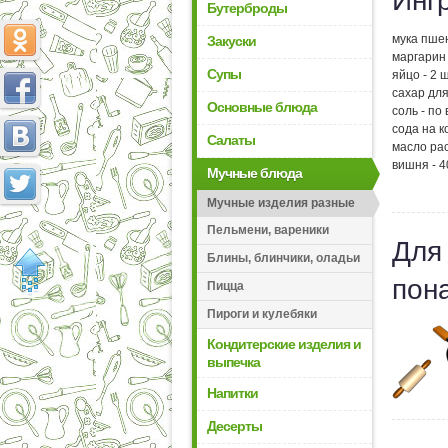
Инг
Бутерброды
мука пшен
Закуски
маргарин 
Супы
яйцо - 2 ш
сахар для
Основные блюда
соль - по 
сода на к
Салаты
масло рас
вишня - 4
Мучные блюда
Мучные изделия разные
Пельмени, вареники
Для
Блины, блинчики, оладьи
пон
Пицца
Пироги и кулебяки
Кондитерские изделия и
выпечка
Напитки
Десерты