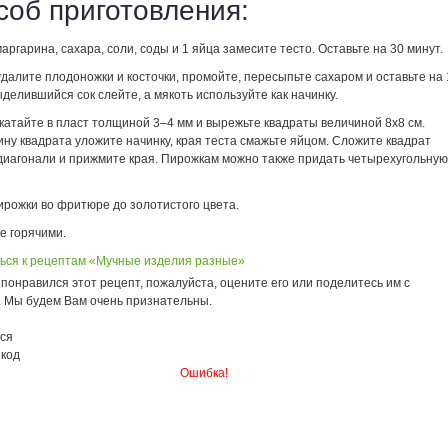
соб приготовления:
маргарина, сахара, соли, соды и 1 яйца замесите тесто. Оставьте на 30 минут.
далите плодоножки и косточки, промойте, пересыпьте сахаром и оставьте на 
ыделившийся сок слейте, а мякоть используйте как начинку.
катайте в пласт толщиной 3–4 мм и вырежьте квадраты величиной 8х8 см.
ну квадрата уложите начинку, края теста смажьте яйцом. Сложите квадрат
 диагонали и прижмите края. Пирожкам можно также придать четырехугольную
ирожки во фритюре до золотистого цвета.
е горячими.
ься к рецептам «Мучные изделия разные»
понравился этот рецепт, пожалуйста, оцените его или поделитесь им с
. Мы будем Вам очень признательны.
ся
 код
Ошибка!