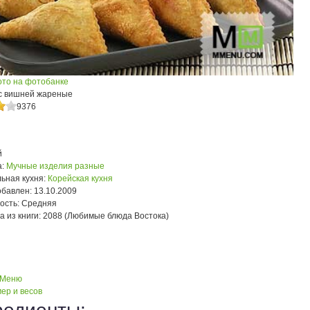
ото на фотобанке
с вишней жареные
9376
й
:
Мучные изделия разные
ьная кухня:
Корейская кухня
обавлен:
13.10.2009
ость:
Средняя
а из книги:
2088 (Любимые блюда Востока)
 Меню
ер и весов