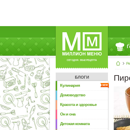
Г
СЕГОДНЯ: 39142 РЕЦЕПТА
Р
Пир
БЛОГИ
Кулинария
Домоводство
Красота и здоровье
Он и она
Детская комната