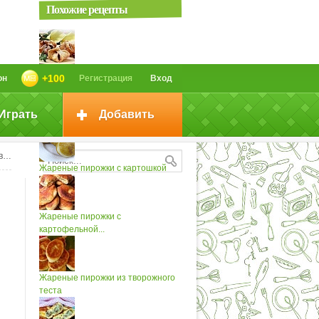
Похожие рецепты
Вареники с вишней жареные
+100
он
Регистрация
Вход
Играть
Добавить
Пирожки с вишней
ые
Жареные пирожки с картошкой
Жареные пирожки с
картофельной...
Жареные пирожки из творожного
теста