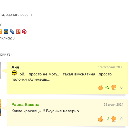
та, оцените рецепт
10
лились: 3
ии (3):
Аня
19 февраля 2005
ой... просто не могу.... такая вкуснятина...просто
палочки оближешь....
+5
0
Раиса Бакова
28 июля 2014
Какие красавцы!!! Вкусные наверно.
+2
0