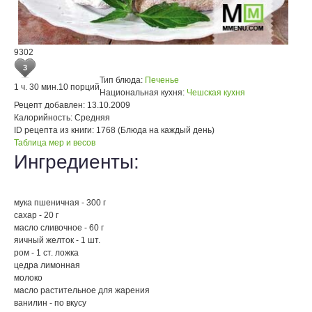
9302
3
Тип блюда:
Печенье
1 ч. 30 мин.
10 порций
Национальная кухня:
Чешская кухня
Рецепт добавлен:
13.10.2009
Калорийность:
Средняя
ID рецепта из книги:
1768 (Блюда на каждый день)
Таблица мер и весов
Ингредиенты:
мука пшеничная - 300 г
сахар - 20 г
масло сливочное - 60 г
яичный желток - 1 шт.
ром - 1 ст. ложка
цедра лимонная
молоко
масло растительное для жарения
ванилин - по вкусу