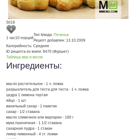
5018
4
Тип блюда:
Печенье
1 час
10 порций
Рецепт добавлен:
13.10.2009
Калорийность:
Средняя
ID рецепта из книги:
8470 (Фуршет)
Таблица мер и весов
Ингредиенты:
масло растительное - 1 ч. ложка
разрыхлитель для теста для теста - 1 ч. ложка
цедра 1 лимона тертая
яйцо - 1 шт.
ванильный сахар - 1 пакетик
сахар - 1/2 стакана
масло сливочное или маргарин - 180 г
мука пшеничная - 1 1/2 стакана
сахарная пудра - 1 стакан
ликер лимонный - 4 ст. ложки