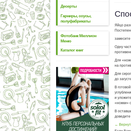
Десерты
Спо
Гарниры, соусы,
полуфабрикаты
Яйцо разо
Постепенн
Фотобанк Миллион
замесите 
Меню
Одну част
Каталог книг
противень
Для «ноже
на против
Для сироп
до загуст
В готово
углублени
и уложите
«ножки» о
В оставш
доведите
← Вернут
Если Вам 