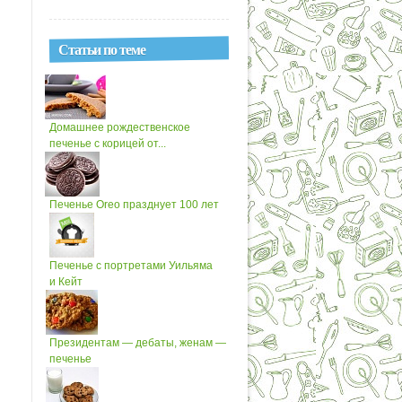
Статьи по теме
Домашнее рождественское
печенье с корицей от...
Печенье Oreo празднует 100 лет
Печенье с портретами Уильяма
и Кейт
Президентам — дебаты, женам —
печенье