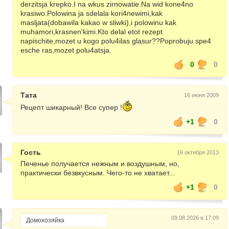
derzitsja krepko.I na wkus zirnowatie.Na wid kone4no
krasiwo.Polowina ja sdelala kori4newimi,kak
masljata(dobawila kakao w sliwki),i polowinu kak
muhamori,krasnen'kimi.Kto delal etot rezept
napischite,mozet u kogo polu4ilas glasur??Poprobuju spe4
esche ras,mozet polu4atsja.
0
0
Тата
16 июня 2009
Рецепт шикарный! Все супер !
+1
0
Гость
16 октября 2013
Печенье получается нежным и воздушным, но,
практически безвкусным. Чего-то не хватает...
+1
0
09.08.2026 в 17:09