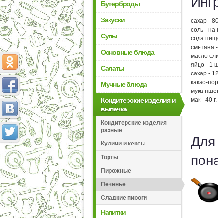
Инг
Бутерброды
Закуски
сахар - 80 
соль - на
Супы
сода пище
сметана - 
Основные блюда
масло сли
яйцо - 1 ш
Салаты
сахар - 12
какао-пор
Мучные блюда
мука пшен
мак - 40 г.
Кондитерские изделия и
выпечка
Кондитерские изделия
разные
Для
Куличи и кексы
пон
Торты
Пирожные
Печенье
Сладкие пироги
Напитки