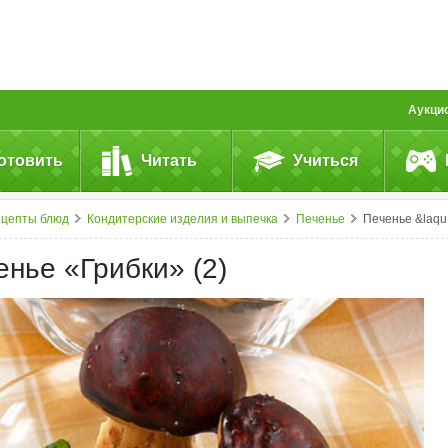
Аукци
отовить
Читать
Учиться
ецепты блюд
Кондитерские изделия и выпечка
Печенье
Печенье &laquo;Грибки&raquo; (2)
енье «Грибки» (2)