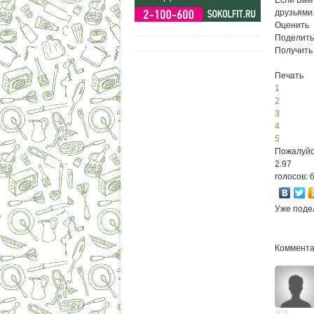
друзьями
Оценить
Поделить
Получить
Печать
1
2
3
4
5
Пожалуйс
2.97
голосов: 
Уже поде
Комментар