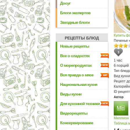
Досуг
Блоги экспертов
Звездные блоги
Купить ф
РЕЦЕПТЫ БЛЮД
Печенье «
Новые рецепты
3
Все о сладостях
1 час
О морепродуктах
6 порций
Тип блюда
Вся правда о мясе
Вид кухни
Рецепт д
Национальная кухня
Калорийн
ID рецепт
Виды кухни
Автор
Для кухонной техники
Видеорецепты
Миллион
Консервирование
Таблица м