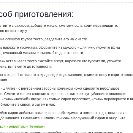
соб приготовления:
трите с сахаром, добавьте масло, сметану, соль, соду, перемешайте.
о всыпьте муку,
не слишком крутое тесто, разделите его на 2 части.
ь нарежьте кусочками, сформуйте из каждого «шляпку», уложите их на
, смазанный маслом, и выпекайте до готовности.
к» оставшееся тесто скатайте в жгут, нарежьте его кусочками, уложите
ень, выпекайте до готовности.
а сахар с 1 стаканом воды доведите до кипения, снимите пену и варите смес
ения.
й «шляпке» с внутренней стороны кончиком ножа сделайте небольшое
е. Смочите кончик «ножки» в сиропе, вложите ее в углубление в «шляпке»
 «гриб» «ножкой» вверх. Как только сироп просохнет, «гриб» переверните и н
бмакните в сироп, а затем в мак.
ийся сироп добавьте какао и при необходимости немного воды, помешивая,
 до кипения. Обмакните «шляпки грибов» в полученный сироп и обсушите.
ься к рецептам «Печенье»
понравился этот рецепт, пожалуйста, оцените его или поделитесь им с