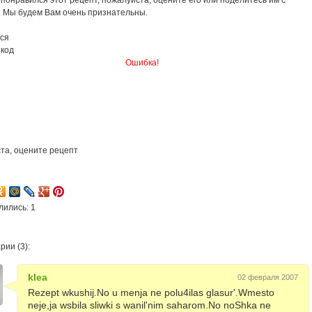
. Мы будем Вам очень признательны.
ся
 код
Ошибка!
та, оцените рецепт
6
лились: 1
ии (3):
klea
02 февраля 2007
Rezept wkushij.No u menja ne polu4ilas glasur'.Wmesto
neje,ja wsbila sliwki s wanil'nim saharom.No noShka ne