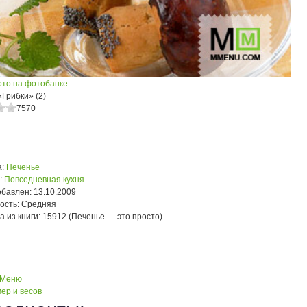
ото на фотобанке
Грибки» (2)
7570
:
Печенье
:
Повседневная кухня
обавлен:
13.10.2009
ость:
Средняя
а из книги:
15912 (Печенье — это просто)
 Меню
ер и весов