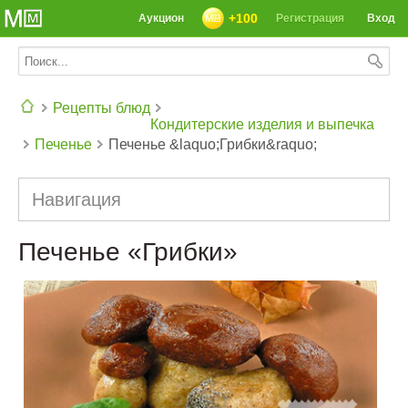
+100
Аукцион
Регистрация
Вход
Рецепты блюд
Кондитерские изделия и выпечка
Печенье
Печенье &laquo;Грибки&raquo;
СЕГОДНЯ: 39142 РЕЦЕПТА
Навигация
Печенье «Грибки»