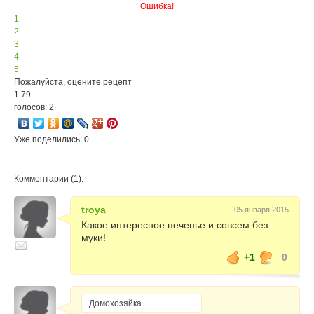
Ошибка!
1
2
3
4
5
Пожалуйста, оцените рецепт
1.79
голосов: 2
Уже поделились: 0
Комментарии (1):
troya
05 января 2015
Какое интересное печенье и совсем без
муки!
+1
0