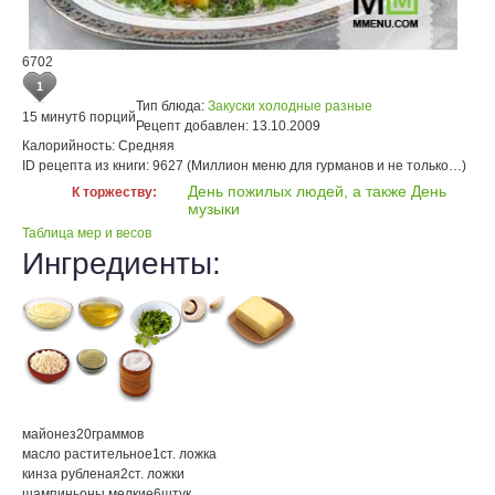
6702
1
Тип блюда:
Закуски холодные разные
15 минут
6 порций
Рецепт добавлен:
13.10.2009
Калорийность:
Средняя
ID рецепта из книги:
9627 (Миллион меню для гурманов и не только…)
День пожилых людей, а также День
К торжеству:
музыки
Таблица мер и весов
Ингредиенты:
майонез
20
граммов
масло растительное
1
ст. ложка
кинза рубленая
2
ст. ложки
шампиньоны мелкие
6
штук