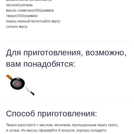
чеснок
3
зубчика
масло сливочное
50
граммов
творог
250
граммов
перец черный молотый
по вкусу
соль
по вкусу
Для приготовления, возможно,
вам понадобятся:
Способ приготовления:
Творог разотрите с маслом, чесноком, пропущенным через пресс,
и солью. Из массы сформуйте 6 конусов, хорошо охладите.