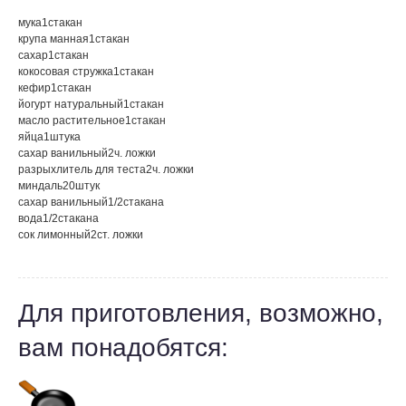
мука
1
стакан
крупа манная
1
стакан
сахар
1
стакан
кокосовая стружка
1
стакан
кефир
1
стакан
йогурт натуральный
1
стакан
масло растительное
1
стакан
яйца
1
штука
сахар ванильный
2
ч. ложки
разрыхлитель для теста
2
ч. ложки
миндаль
20
штук
сахар ванильный
1/2
стакана
вода
1/2
стакана
сок лимонный
2
ст. ложки
Для приготовления, возможно,
вам понадобятся: