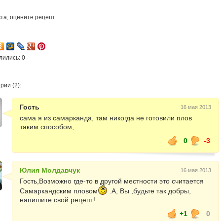
та, оцените рецепт
2
лились: 0
ии (2):
Гость
16 мая 2013
сама я из самарканда, там никогда не готовили плов
таким способом,
0
-3
Юлия Молдавчук
16 мая 2013
Гость,Возможно где-то в другой местности это считается
Самаркандским пловом
.А, Вы ,будьте так добры,
напишите свой рецепт!
+1
0