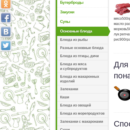
Бутерброды
Закуски
мясо
500
г
Супы
масло ра
морковь
5
Основные блюда
лук репч
рис
900
гр
Блюда из рыбы
Разные основные блюда
Блюда из птицы, дичи
Для
Блюда из мяса
и субпродуктов
пон
Блюда из макаронных
изделий
Запеканки
Каши
Блюда из овощей
Блюда из морепродуктов
Спо
Запеканки с макаронами
Суши