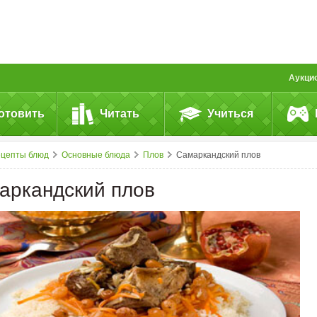
Аукци
отовить
Читать
Учиться
ецепты блюд
Основные блюда
Плов
Самаркандский плов
аркандский плов