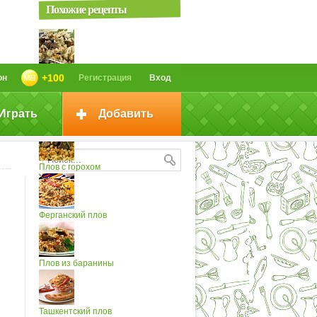
Похожие рецепты
Плов (3)
+100
он
Регистрация
Вход
Играть
Добавить
Плов (2)
Плов с горохом
Ферганский плов
Плов из баранины
Ташкентский плов