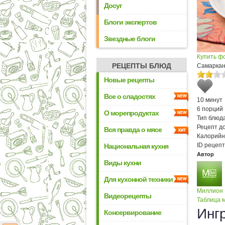
Досуг
Блоги экспертов
Звездные блоги
Купить ф
РЕЦЕПТЫ БЛЮД
Самаркан
Новые рецепты
Все о сладостях
10 минут
6 порций
О морепродуктах
Тип блюда
Рецепт д
Вся правда о мясе
Калорийн
ID рецепт
Национальная кухня
Автор
Виды кухни
Для кухонной техники
Миллион
Видеорецепты
Таблица м
Инг
Консервирование