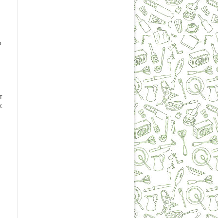
о
т
.