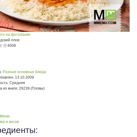
ото на фотобанке
дский плов
4008
:
Разные основные блюда
обавлен:
13.10.2009
ость:
Средняя
а из книги:
29239 (Пловы)
 Меню
ер и весов
редиенты: