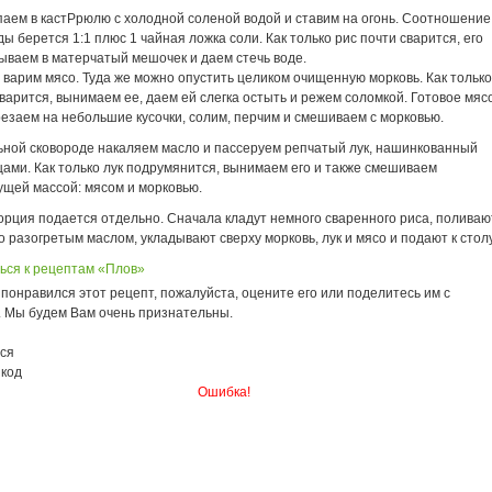
паем в кастРрюлю с холодной соленой водой и ставим на огонь. Соотношение
ды берется 1:1 плюс 1 чайная ложка соли. Как только рис почти сварится, его
ываем в матерчатый мешочек и даем стечь воде.
варим мясо. Туда же можно опустить целиком очищенную морковь. Как только
варится, вынимаем ее, даем ей слегка остыть и режем соломкой. Готовое мяс
езаем на небольшие кусочки, солим, перчим и смешиваем с морковью.
ьной сковороде накаляем масло и пассеруем репчатый лук, нашинкованный
ами. Как только лук подрумянится, вынимаем его и также смешиваем
ущей массой: мясом и морковью.
орция подается отдельно. Сначала кладут немного сваренного риса, поливаю
о разогретым маслом, укладывают сверху морковь, лук и мясо и подают к столу
ься к рецептам «Плов»
понравился этот рецепт, пожалуйста, оцените его или поделитесь им с
. Мы будем Вам очень признательны.
ся
 код
Ошибка!