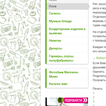
Рис засы
Плов
риса и во
переклад
Салаты
Отдельно 
Мучные блюда
морковь с
также нар
Кондитерские изделия и
На отдел
выпечка
полукольц
Напитки
с предыд
Каждая п
Десерты
его сильн
Гарниры, соусы,
← Вернут
полуфабрикаты
Если Вам 
друзьями
Оценить
Фотобанк Миллион
Поделить
Меню
Получить
Каталог книг
Печать
1
2
3
4