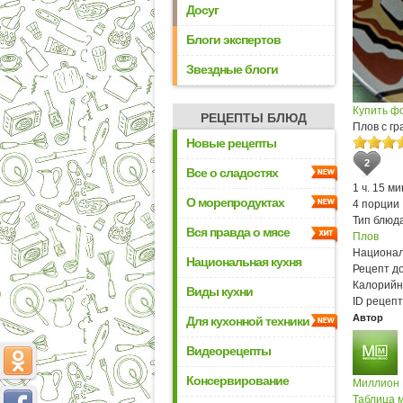
Досуг
Блоги экспертов
Звездные блоги
Купить ф
РЕЦЕПТЫ БЛЮД
Плов с гр
Новые рецепты
2
Все о сладостях
1 ч. 15 ми
О морепродуктах
4 порции
Тип блюда
Вся правда о мясе
Плов
Национал
Национальная кухня
Рецепт д
Калорийн
Виды кухни
ID рецепт
Автор
Для кухонной техники
Видеорецепты
Консервирование
Миллион
Таблица м