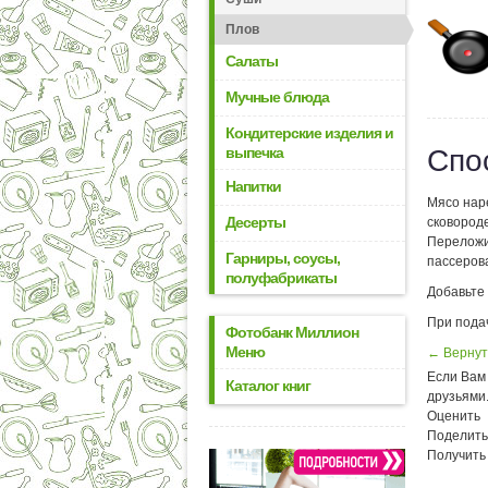
Плов
Салаты
Мучные блюда
Кондитерские изделия и
выпечка
Спо
Напитки
Мясо наре
Десерты
сковороде
Переложи
Гарниры, соусы,
пассерова
полуфабрикаты
Добавьте 
При пода
Фотобанк Миллион
Меню
← Вернут
Если Вам 
Каталог книг
друзьями
Оценить
Поделить
Получить