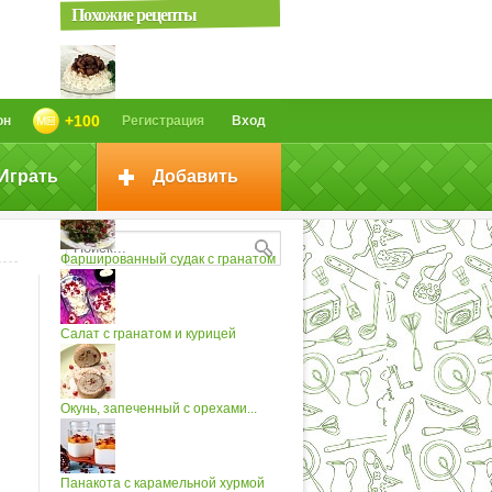
Похожие рецепты
Плов с гранатом
+100
он
Регистрация
Вход
Играть
Добавить
Салат из тыквы с гранатом
Фаршированный судак с гранатом
Салат с гранатом и курицей
Окунь, запеченный с орехами...
Панакота с карамельной хурмой