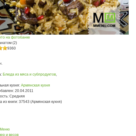
ото на фотобанке
анатом (2)
9360
н.
:
Блюда из мяса и субпродуктов
,
ьная кухня:
Армянская кухня
обавлен:
20.04.2011
ость:
Средняя
а из книги:
37543 (Армянская кухня)
 Меню
ер и весов