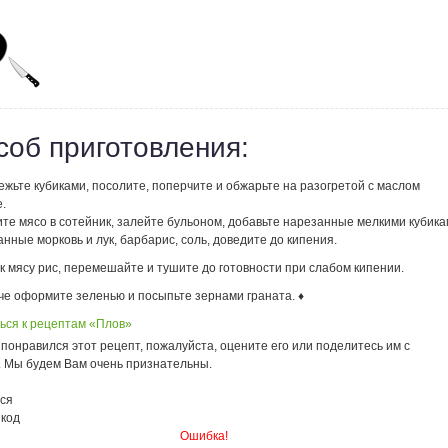
соб приготовления:
жьте кубиками, посолите, поперчите и обжарьте на разогретой с маслом
.
те мясо в сотейник, залейте бульоном, добавьте нарезанные мелкими кубик
нные морковь и лук, барбарис, соль, доведите до кипения.
к мясу рис, перемешайте и тушите до готовности при слабом кипении.
че оформите зеленью и посыпьте зернами граната. ♦
ься к рецептам «Плов»
понравился этот рецепт, пожалуйста, оцените его или поделитесь им с
. Мы будем Вам очень признательны.
ся
 код
Ошибка!