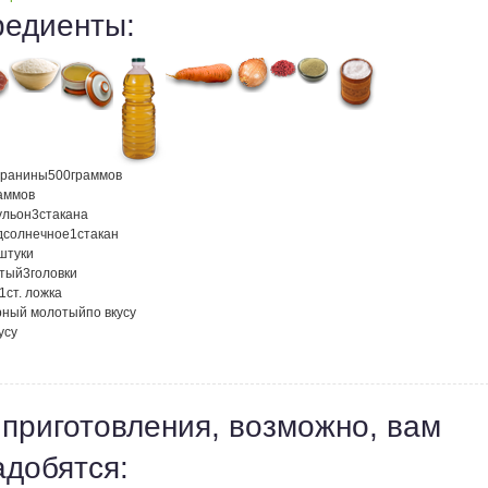
редиенты:
аранины
500
граммов
аммов
ульон
3
стакана
дсолнечное
1
стакан
штуки
атый
3
головки
1
ст. ложка
рный молотый
по вкусу
усу
 приготовления, возможно, вам
адобятся: