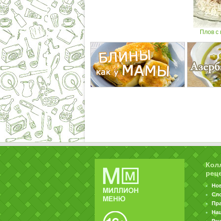
Плов с
Кол
рец
Но
Сл
Пр
На