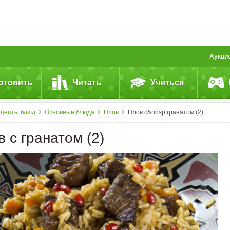
Аукци
отовить
Читать
Учиться
ецепты блюд
Основные блюда
Плов
Плов с&nbsp;гранатом (2)
 с гранатом (2)