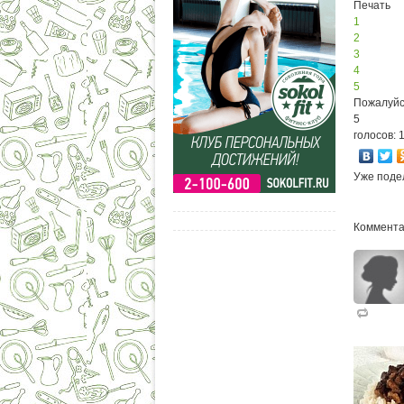
Печать
1
2
3
4
5
Пожалуйс
5
голосов: 
Уже поде
Коммента