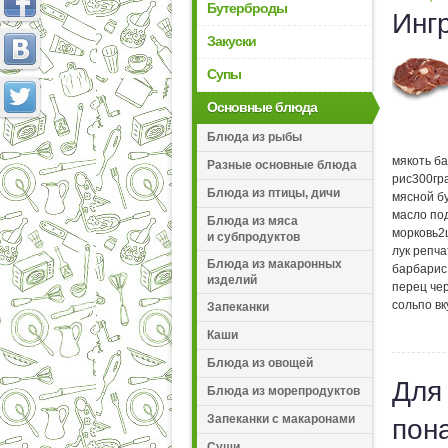
Бутерброды
Инг
Закуски
Супы
Основные блюда
Блюда из рыбы
мякоть б
Разные основные блюда
рис
300
гр
Блюда из птицы, дичи
мясной б
масло по
Блюда из мяса
морковь
2
и субпродуктов
лук репч
Блюда из макаронных
барбарис
изделий
перец че
соль
по вк
Запеканки
Каши
Блюда из овощей
Для
Блюда из морепродуктов
Запеканки с макаронами
пон
Суши