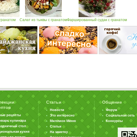
 гранатом
Салат из тыквы с гранатом
Фаршированный судак с гранатом
лекции
Статьи
Общение
ептов
Новости
Форум
вые рецепты
Это интересно
Социальная сеть
оварь кулинара
Миллион Меню
Конкурсы
аздничный стол
Статьи
циональная кухня
На заметку