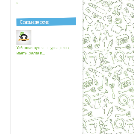
и...
Статьи по теме
Узбекская кухня – шурпа, плов,
манты, халва и...