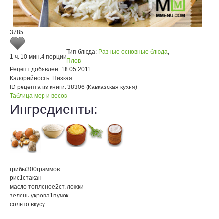
3785
Тип блюда:
Разные основные блюда
,
1 ч. 10 мин.
4 порции
Плов
Рецепт добавлен:
18.05.2011
Калорийность:
Низкая
ID рецепта из книги:
38306 (Кавказская кухня)
Таблица мер и весов
Ингредиенты:
грибы
300
граммов
рис
1
стакан
масло топленое
2
ст. ложки
зелень укропа
1
пучок
соль
по вкусу