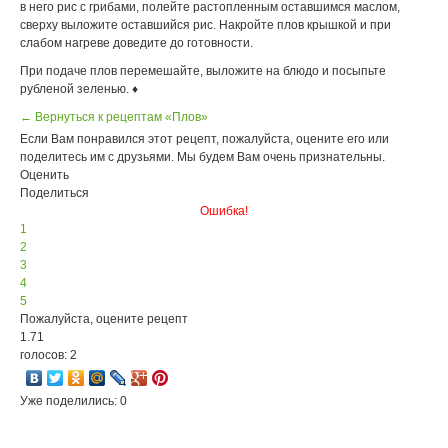
в него рис с грибами, полейте растопленным оставшимся маслом,
сверху выложите оставшийся рис. Накройте плов крышкой и при
слабом нагреве доведите до готовности.
При подаче плов перемешайте, выложите на блюдо и посыпьте
рубленой зеленью. ♦
← Вернуться к рецептам «Плов»
Если Вам понравился этот рецепт, пожалуйста, оцените его или
поделитесь им с друзьями. Мы будем Вам очень признательны.
Оценить
Поделиться
Ошибка!
1
2
3
4
5
Пожалуйста, оцените рецепт
1.71
голосов: 2
Уже поделились: 0