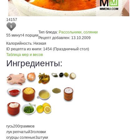
14157
5
Тип блюда:
Рассольники, солянки
55 минут
4 порции
Рецепт добавлен:
13.10.2009
Калорийность:
Низкая
ID рецепта из книги:
1454 (Праздничный стол)
Таблица мер и весов
Ингредиенты:
гусь
200
граммов
лук репчатый
3
головки
огурцы соленые
3
штуки