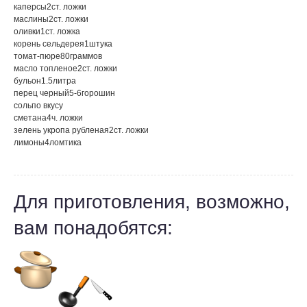
каперсы
2
ст. ложки
маслины
2
ст. ложки
оливки
1
ст. ложка
корень сельдерея
1
штука
томат-пюре
80
граммов
масло топленое
2
ст. ложки
бульон
1.5
литра
перец черный
5-6
горошин
соль
по вкусу
сметана
4
ч. ложки
зелень укропа рубленая
2
ст. ложки
лимоны
4
ломтика
Для приготовления, возможно,
вам понадобятся: