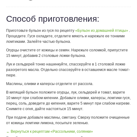
Способ приготовления:
Приготовьте бульон из гуся по рецепту
«Бульон из домашней птицы»
.
Процедите. Гуся охладите, отделите мякоть и нарежьте ее тонкими
ломтиками. Залейте частью бульона.
Огурцы очистите от кожицы и семян. Нарежьте соломкой, припустите
15 минут, добавив 2 столовые ложки бульона.
Лук и сельдерей тонко нашинкуйте, спассеруйте в 1 столовой ложке
разогретого масла. Отдельно спассеруйте в оставшемся масле томат-
пюре.
Маслины, оливки и каперсы отделите от рассола.
В кипящий бульон положите огурцы, лук, сельдерей и томат, варите
10 минут при слабом кипении. Добавьте оливки, каперсы, ломтики гуся,
перец, соль, доведите до кипения, варите 5 минут при слабом нагреве.
Снимите с огня, дайте настояться 15 минут.
При подаче добавьте маслины, сметану. Сверху положите очищенные
от кожицы ломтики лимона, посыпьте зеленью.
← Вернуться к рецептам «Рассольники, солянки»