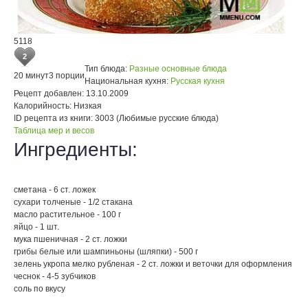
5118
2
Тип блюда:
Разные основные блюда
20 минут
3 порции
Национальная кухня:
Русская кухня
Рецепт добавлен:
13.10.2009
Калорийность:
Низкая
ID рецепта из книги:
3003 (Любимые русские блюда)
Таблица мер и весов
Ингредиенты:
сметана - 6 ст. ложек
сухари толченые - 1/2 стакана
масло растительное - 100 г
яйцо - 1 шт.
мука пшеничная - 2 ст. ложки
грибы белые или шампиньоны (шляпки) - 500 г
зелень укропа мелко рубленая - 2 ст. ложки и веточки для оформления
чеснок - 4-5 зубчиков
соль по вкусу