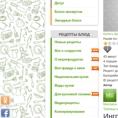
Досуг
Блоги экспертов
Звездные блоги
Купить ф
РЕЦЕПТЫ БЛЮД
Ньоки по
Новые рецепты
1
Все о сладостях
45 минут
О морепродуктах
4 порции
Тип блюда
Вся правда о мясе
Рецепт д
Калорийн
Национальная кухня
ID рецепт
Виды кухни
Автор
Для кухонной техники
Видеорецепты
Миллион
Таблица м
Консервирование
Инг