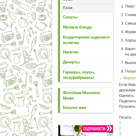
Пекут
Плов
Снима
Салаты
Смеши
Мучные блюда
Форми
Кондитерские изделия и
Хорош
выпечка
Варят
Напитки
на ду
Десерты
Выкла
Посып
Гарниры, соусы,
полуфабрикаты
← Вернут
Если Вам 
друзьями
Фотобанк Миллион
Оценить
Меню
Поделить
Получить
Каталог книг
Печать
1
2
3