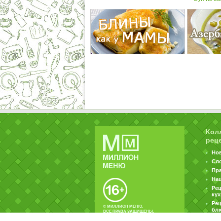
Кол
рец
Но
Сл
Пр
На
Ре
ку
Рец
© МИЛЛИОН МЕНЮ.
бл
ВСЕ ПРАВА ЗАЩИЩЕНЫ.