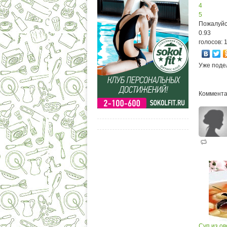
4
5
Пожалуйс
0.93
голосов: 
Уже поде
Коммента
Суп из ов