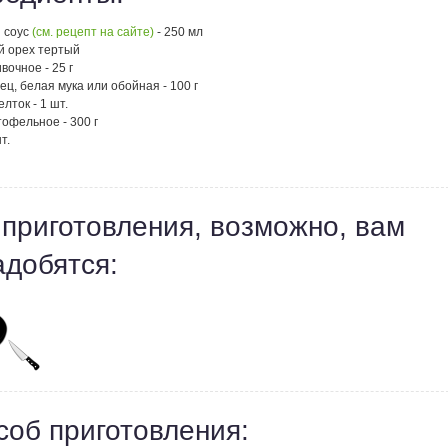
 соус
(см. рецепт на сайте)
- 250 мл
й орех тертый
вочное - 25 г
рец, белая мука или обойная - 100 г
лток - 1 шт.
офельное - 300 г
т.
 приготовления, возможно, вам
адобятся:
соб приготовления: