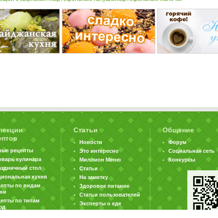
лекции
Статьи
Общение
ептов
Новости
Форум
вые рецепты
Это интересно
Социальная сеть
оварь кулинара
Миллион Меню
Конкурсы
аздничный стол
Статьи
циональная кухня
На заметку
цепты по видам
Здоровое питание
хни
Статьи пользователей
епты по типам
Эксперты о еде
юд