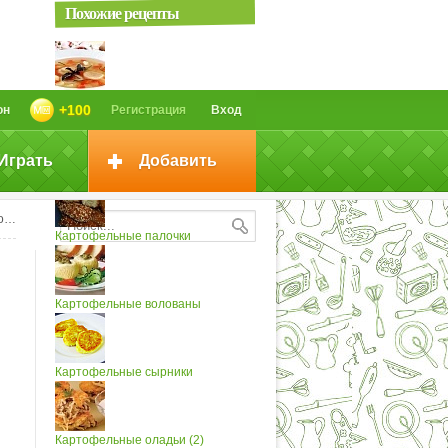
Похожие рецепты
Суп из овощей с сырными...
+100
он
Регистрация
Вход
Играть
Добавить
Картофельные галушки
е)
Картофельные палочки
Картофельные волованы
Картофельные сырники
Картофельные оладьи (2)