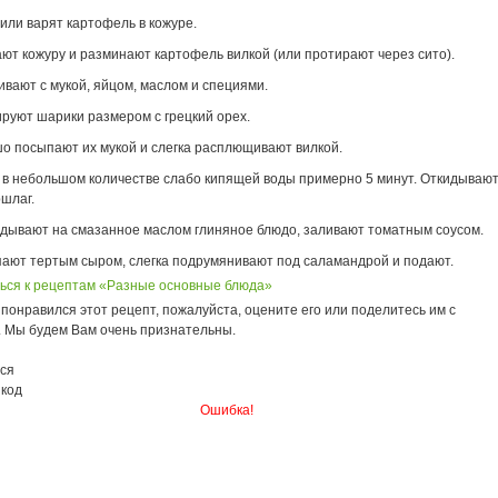
 или варят картофель в кожуре.
ют кожуру и разминают картофель вилкой (или протирают через сито).
вают с мукой, яйцом, маслом и специями.
руют шарики размером с грецкий орех.
о посыпают их мукой и слегка расплющивают вилкой.
 в небольшом количестве слабо кипящей воды примерно 5 минут. Откидываю
ршлаг.
дывают на смазанное маслом глиняное блюдо, заливают томатным соусом.
ают тертым сыром, слегка подрумянивают под саламандрой и подают.
ься к рецептам «Разные основные блюда»
понравился этот рецепт, пожалуйста, оцените его или поделитесь им с
. Мы будем Вам очень признательны.
ся
 код
Ошибка!