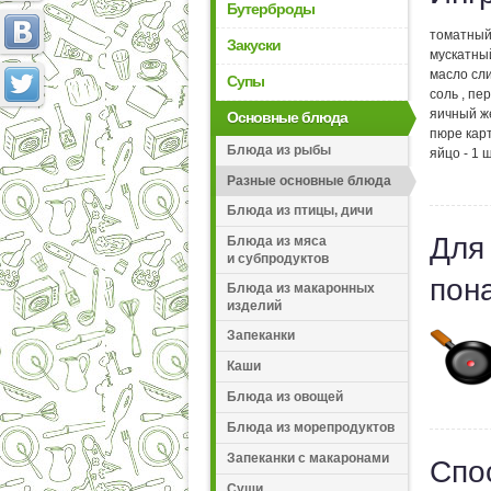
Бутерброды
томатный
Закуски
мускатны
масло сли
Супы
соль , пе
яичный же
Основные блюда
пюре карт
Блюда из рыбы
яйцо - 1 ш
Разные основные блюда
Блюда из птицы, дичи
Для
Блюда из мяса
и субпродуктов
пон
Блюда из макаронных
изделий
Запеканки
Каши
Блюда из овощей
Блюда из морепродуктов
Запеканки с макаронами
Спо
Суши