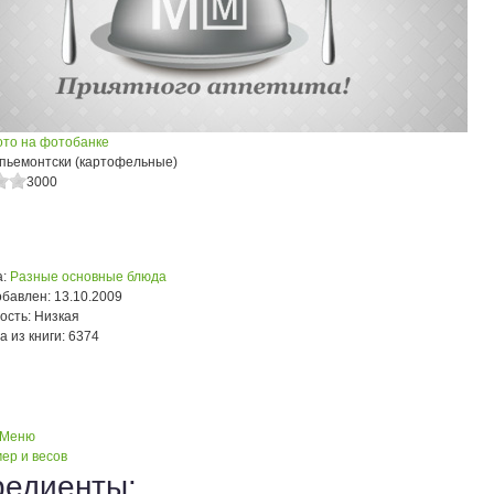
ото на фотобанке
-пьемонтски (картофельные)
3000
:
Разные основные блюда
обавлен:
13.10.2009
ость:
Низкая
а из книги:
6374
 Меню
ер и весов
редиенты: