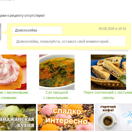
рии к рецепту отсутствуют
09.08.2026 в 18:16
Домохозяйка, пожалуйста, оставьте свой комментарий...
ки с малиновыми
Суп овощной
Пирог осетинский с листьям
сливками
с свекольными...
свеклы