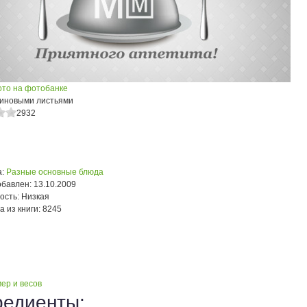
ото на фотобанке
линовыми листьями
2932
:
Разные основные блюда
обавлен:
13.10.2009
ость:
Низкая
а из книги:
8245
ер и весов
редиенты: