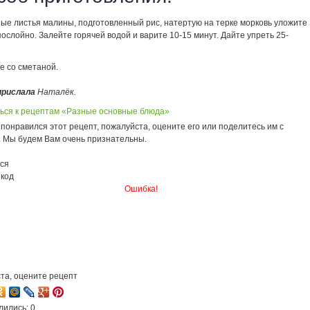
ые листья малины, подготовленный рис, натертую на терке морковь уложите
послойно. Залейте горячей водой и варите 10-15 минут. Дайте упреть 25-
е со сметаной.
прислала
Наталёк.
ься к рецептам «Разные основные блюда»
понравился этот рецепт, пожалуйста, оцените его или поделитесь им с
. Мы будем Вам очень признательны.
ся
 код
Ошибка!
та, оцените рецепт
лились: 0