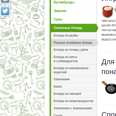
Бутерброды
Закуски
Супы
сметана
1
рис
40-45
Основные блюда
листья м
морковь
1
Блюда из рыбы
вода
1
ста
Разные основные блюда
Блюда из птицы, дичи
Блюда из мяса
Для
и субпродуктов
Блюда из макаронных
пон
изделий
Запеканки
Каши
Блюда из овощей
Блюда из морепродуктов
Запеканки с макаронами
Спо
Суши