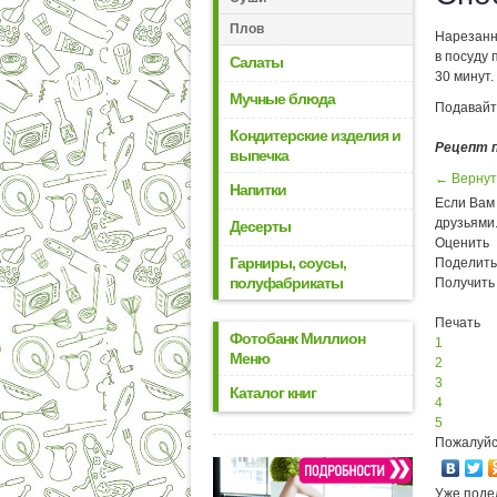
Плов
Нарезанн
в посуду 
Салаты
30 минут.
Мучные блюда
Подавайт
Кондитерские изделия и
Рецепт 
выпечка
← Вернут
Напитки
Если Вам 
друзьями
Десерты
Оценить
Гарниры, соусы,
Поделить
полуфабрикаты
Получить
Печать
Фотобанк Миллион
1
Меню
2
3
Каталог книг
4
5
Пожалуйс
Уже поде