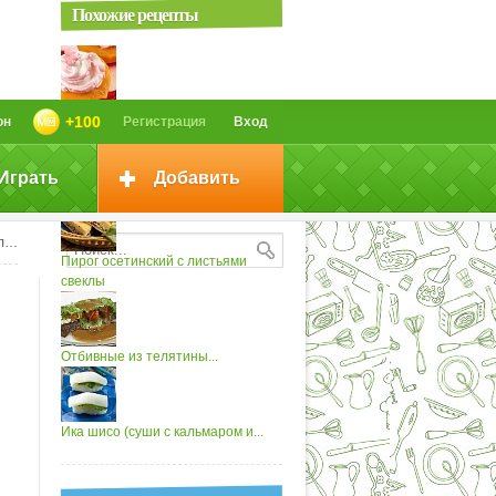
Похожие рецепты
Персики с малиновыми сливками
+100
он
Регистрация
Вход
Играть
Добавить
Суп овощной с свекольными...
ми
Пирог осетинский с листьями
свеклы
Отбивные из телятины...
Ика шисо (суши с кальмаром и...