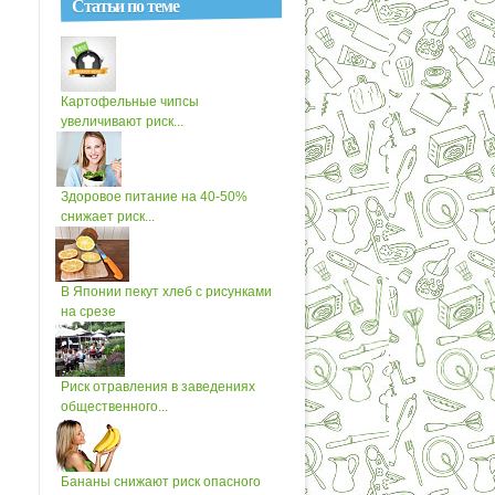
Статьи по теме
Картофельные чипсы
увеличивают риск...
Здоровое питание на 40-50%
снижает риск...
В Японии пекут хлеб с рисунками
на срезе
Риск отравления в заведениях
общественного...
Бананы снижают риск опасного