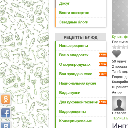
Досуг
Блоги экспертов
Звездные блоги
Купить ф
РЕЦЕПТЫ БЛЮД
Рис с ма
Новые рецепты
Все о сладостях
50 минут
О морепродуктах
2 порции
Тип блюда
Вся правда о мясе
Рецепт д
Калорийн
Национальная кухня
ID рецепт
Виды кухни
Автор
Для кухонной техники
Видеорецепты
Наталёк
Таблица м
Консервирование
Инг