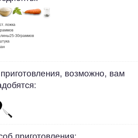
ст. ложка
граммов
алины
25-30
граммов
штука
кан
 приготовления, возможно, вам
адобятся:
соб приготовления: