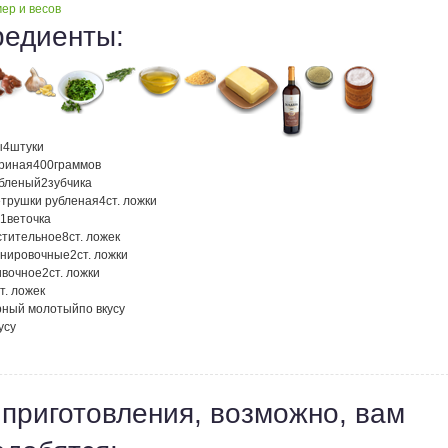
ер и весов
редиенты:
ы
4
штуки
уриная
400
граммов
убленый
2
зубчика
етрушки рубленая
4
ст. ложки
1
веточка
стительное
8
ст. ложек
анировочные
2
ст. ложки
ивочное
2
ст. ложки
т. ложек
рный молотый
по вкусу
усу
 приготовления, возможно, вам