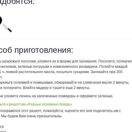
адобятся:
соб приготовления:
 разрежьте пополам, уложите их в форму для запекания. Посолите, поперчит
 чесноком, зеленью петрушки и измельченного розмарина. Полейте каждый
 ч. ложкой растительного масла, посыпьте сухарями. Запекайте при 200
т.
арежьте соломкой и помешивая, обжаривайте на сливочном масле 2 минуты,
 и поперчите. Влейте мадеру и тушите еще 2 минуты.
че уложите печень на запеченные помидоры и оформите зеленью.
ься к рецептам «Разные основные блюда»
понравился этот рецепт, пожалуйста, оцените его или поделитесь им с
. Мы будем Вам очень признательны.
ся
 код