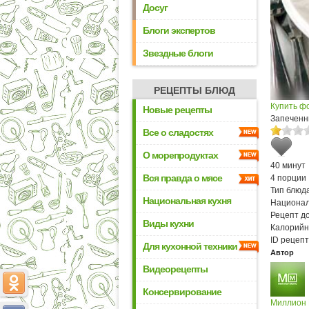
Досуг
Блоги экспертов
Звездные блоги
РЕЦЕПТЫ БЛЮД
Купить ф
Новые рецепты
Запеченн
Все о сладостях
О морепродуктах
40 минут
Вся правда о мясе
4 порции
Тип блюда
Национальная кухня
Национал
Рецепт д
Виды кухни
Калорийн
ID рецепт
Для кухонной техники
Автор
Видеорецепты
Консервирование
Миллион