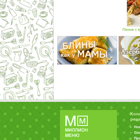
Пенне с 
Кол
рец
Но
Сл
Пр