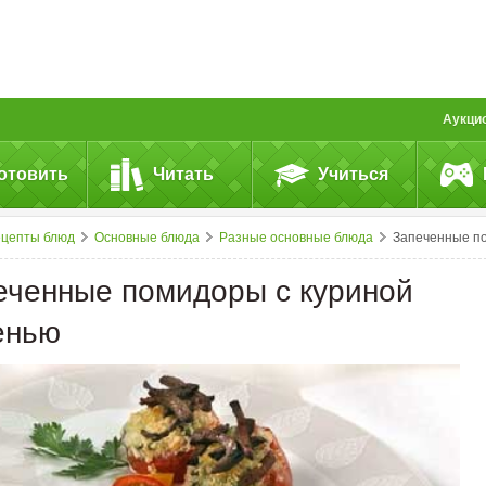
Аукци
отовить
Читать
Учиться
ецепты блюд
Основные блюда
Разные основные блюда
Запеченные помидоры с&nbsp;куриной печень
еченные помидоры с куриной
енью