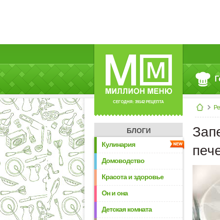
Г
СЕГОДНЯ: 39142 РЕЦЕПТА
Р
Зап
БЛОГИ
Кулинария
печ
Домоводство
Красота и здоровье
Он и она
Детская комната