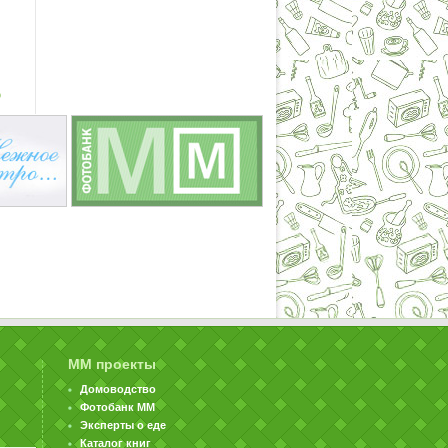
ю
ММ проекты
Домоводство
Фотобанк ММ
Эксперты о еде
Каталог книг