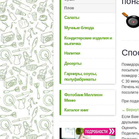
пон
Плов
Салаты
Мучные блюда
Кондитерские изделия и
выпечка
Спо
Напитки
Десерты
Помидоры
посыпьте
Гарниры, соусы,
помидор 1
полуфабрикаты
С 30 мину
Печень н
посолите
Фотобанк Миллион
Меню
При пода
Каталог книг
← Вернут
Если Вам 
друзьями
Оценить
Поделить
Получить