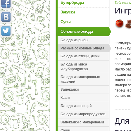
Бутерброды
Таблица м
Инг
Закуски
Супы
Основные блюда
Блюда из рыбы
помидор
печень к
Разные основные блюда
чеснок р
Блюда из птицы, дичи
зелень п
розмарин
Блюда из мяса
и субпродуктов
масло ра
сухари п
Блюда из макаронных
масло сл
изделий
мадера
7
с
Запеканки
перец че
соль
по вк
Каши
Блюда из овощей
Блюда из морепродуктов
Для
Запеканки с макаронами
Суши