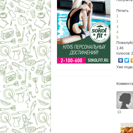
Печать
1
2
3
4
5
Пожалуйс
1.46
голосов: 
Уже поде
Коммента