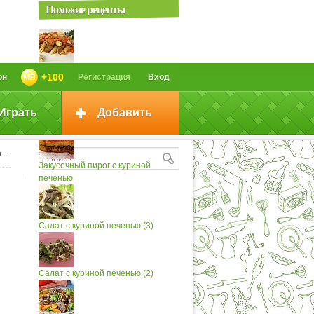
Похожие рецепты
Пенне с куриной печенью
+100
он
Регистрация
Вход
Играть
Добавить
Салат с куриной печенью
ю
Закусочный пирог с куриной
печенью
Салат с куриной печенью (3)
Салат с куриной печенью (2)