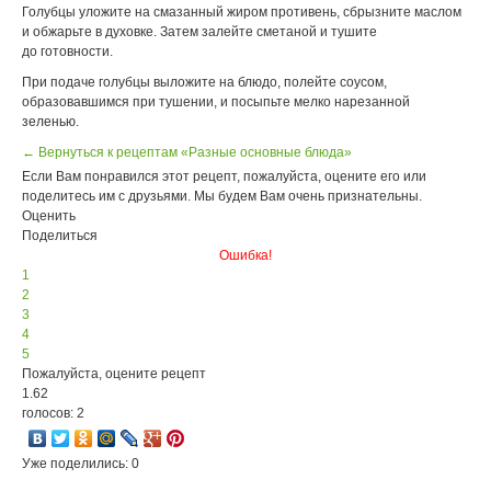
Голубцы уложите на смазанный жиром противень, сбрызните маслом
и обжарьте в духовке. Затем залейте сметаной и тушите
до готовности.
При подаче голубцы выложите на блюдо, полейте соусом,
образовавшимся при тушении, и посыпьте мелко нарезанной
зеленью.
← Вернуться к рецептам «Разные основные блюда»
Если Вам понравился этот рецепт, пожалуйста, оцените его или
поделитесь им с друзьями. Мы будем Вам очень признательны.
Оценить
Поделиться
Ошибка!
1
2
3
4
5
Пожалуйста, оцените рецепт
1.62
голосов: 2
Уже поделились: 0