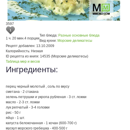
3597
1
Тип блюда:
Разные основные блюда
1 ч. 20 мин.
4 порции
Вид кухни:
Морские деликатесы
Рецепт добавлен:
13.10.2009
Калорийность:
Низкая
ID рецепта из книги:
14535 (Морские деликатесы)
Таблица мер и весов
Ингредиенты:
перец черный молотый , соль по вкусу
сметана - 2 стакана
зелень петрушки и укропа рубленая - 3 ст. ложки
масло - 2-3 ст. ложки
лук репчатый - 3-4 головки
рис - 50 г
яйцо - 1 шт.
капуста белокочанная - 1 кочан (600-700 г)
мускул морского гребешка - 400-500 г