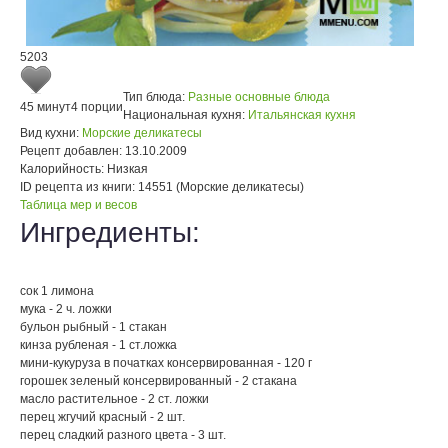
5203
Тип блюда:
Разные основные блюда
45 минут
4 порции
Национальная кухня:
Итальянская кухня
Вид кухни:
Морские деликатесы
Рецепт добавлен:
13.10.2009
Калорийность:
Низкая
ID рецепта из книги:
14551 (Морские деликатесы)
Таблица мер и весов
Ингредиенты:
сок 1 лимона
мука - 2 ч. ложки
бульон рыбный - 1 стакан
кинза рубленая - 1 ст.ложка
мини-кукуруза в початках консервированная - 120 г
горошек зеленый консервированный - 2 стакана
масло растительное - 2 ст. ложки
перец жгучий красный - 2 шт.
перец сладкий разного цвета - 3 шт.