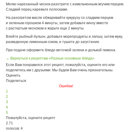
Мелко нарезанный чеснок разотрите с измельченным жгучим перцем.
Сладкий перец нарежьте полосками.
На разогретом масле обжаривайте кукурузу со сладким перцем
и зеленым горошком 4 минуты, затем добавьте кинзу вместе
с растертым чесноком и жарьте еще 2 минуты.
Влейте рыбный бульон, добавьте морепродукты и лапшу, затем муку,
разведенную лимонным соком, и тушите до загустения.
При подаче оформите блюдо веточкой зелени и долькой лимона.
← Вернуться к рецептам «Разные основные блюда»
Если Вам понравился этот рецепт, пожалуйста, оцените его или
поделитесь им с друзьями. Мы будем Вам очень признательны.
Оценить
Поделиться
Ошибка!
1
2
3
4
5
Пожалуйста, оцените рецепт
2.71
голосов: 4