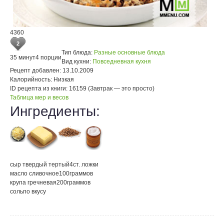
4360
2
Тип блюда:
Разные основные блюда
35 минут
4 порции
Вид кухни:
Повседневная кухня
Рецепт добавлен:
13.10.2009
Калорийность:
Низкая
ID рецепта из книги:
16159 (Завтрак — это просто)
Таблица мер и весов
Ингредиенты:
сыр твердый тертый
4
ст. ложки
масло сливочное
100
граммов
крупа гречневая
200
граммов
соль
по вкусу