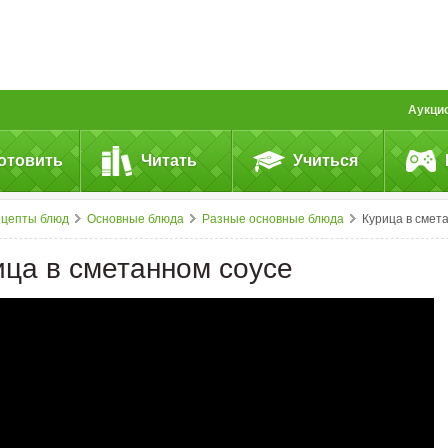
Аукци
отовить
Читать
Учиться
ецепты блюд
Основные блюда
Разные основные блюда
Курица в сметанном соус
ица в сметанном соусе