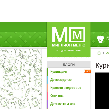
Г
СЕГОДНЯ: 39142 РЕЦЕПТА
Р
Кур
БЛОГИ
Кулинария
Домоводство
Красота и здоровье
Он и она
Детская комната