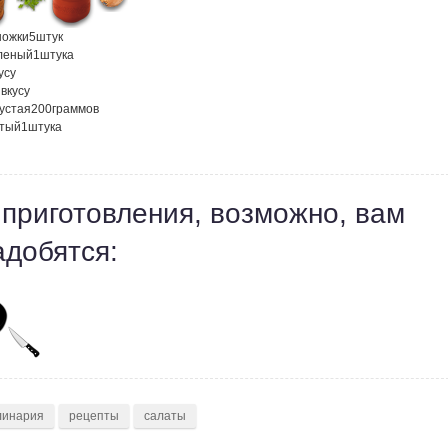
ножки
5
штук
леный
1
штука
усу
 вкусу
устая
200
граммов
атый
1
штука
 приготовления, возможно, вам
адобятся:
линария
рецепты
салаты