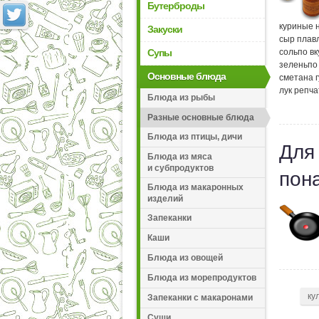
Бутерброды
куриные 
Закуски
сыр плав
Супы
соль
по вк
зелень
по
Основные блюда
сметана г
лук репч
Блюда из рыбы
Разные основные блюда
Блюда из птицы, дичи
Для
Блюда из мяса
и субпродуктов
пон
Блюда из макаронных
изделий
Запеканки
Каши
Блюда из овощей
Блюда из морепродуктов
ку
Запеканки с макаронами
Суши