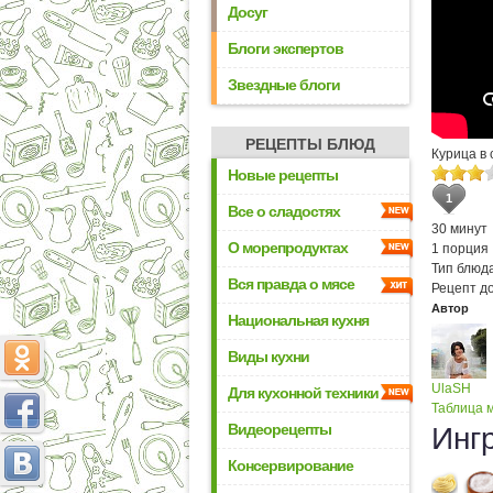
Досуг
Блоги экспертов
Звездные блоги
РЕЦЕПТЫ БЛЮД
Курица в
Новые рецепты
1
Все о сладостях
30 минут
О морепродуктах
1 порция
Тип блюда
Вся правда о мясе
Рецепт д
Автор
Национальная кухня
Виды кухни
UlaSH
Для кухонной техники
Таблица м
Видеорецепты
Инг
Консервирование