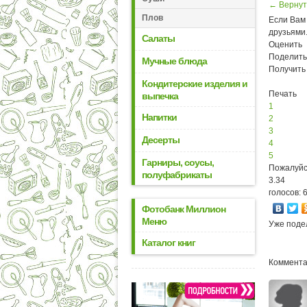
← Вернут
Плов
Если Вам 
друзьями
Салаты
Оценить
Поделить
Мучные блюда
Получить
Кондитерские изделия и
Печать
выпечка
1
Напитки
2
3
Десерты
4
5
Гарниры, соусы,
Пожалуйс
полуфабрикаты
3.34
голосов: 
Фотобанк Миллион
Меню
Уже поде
Каталог книг
Коммента