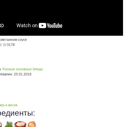
 сметанном соусе
3178
:
Разные основные блюда
обавлен:
25.01.2016
ер и весов
редиенты: