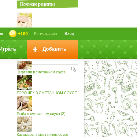
Похожие рецепты
Свинина в сметанном соусе
+100
он
Регистрация
Вход
Играть
Добавить
Кальмарчики в сметанном соусе
е
Тефтели в сметанном соусе
ГОРОШЕК В СМЕТАННОМ СОУСЕ
Рыба в сметанном соусе (2)
Кальмары в сметанном соусе