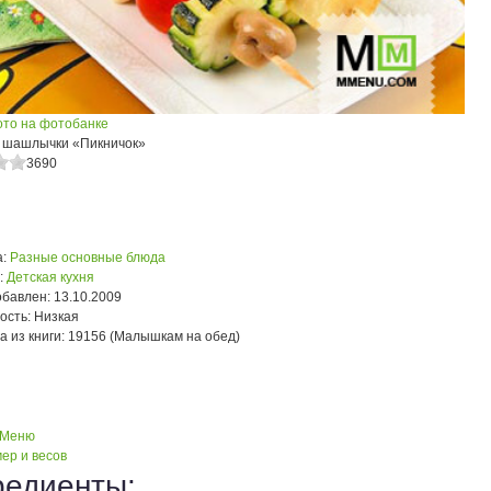
ото на фотобанке
шашлычки «Пикничок»
3690
:
Разные основные блюда
:
Детская кухня
обавлен:
13.10.2009
ость:
Низкая
а из книги:
19156 (Малышкам на обед)
 Меню
ер и весов
редиенты: