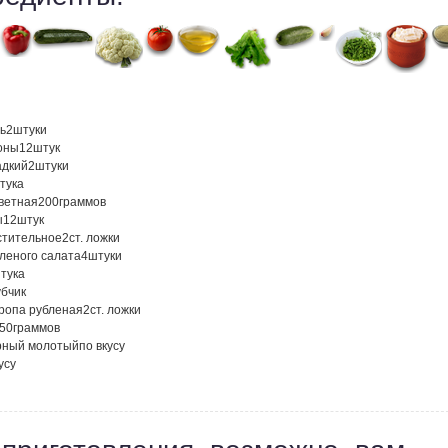
ь
2
штуки
оны
12
штук
адкий
2
штуки
тука
цветная
200
граммов
ы
12
штук
стительное
2
ст. ложки
еленого салата
4
штуки
тука
убчик
кропа рубленая
2
ст. ложки
50
граммов
рный молотый
по вкусу
усу