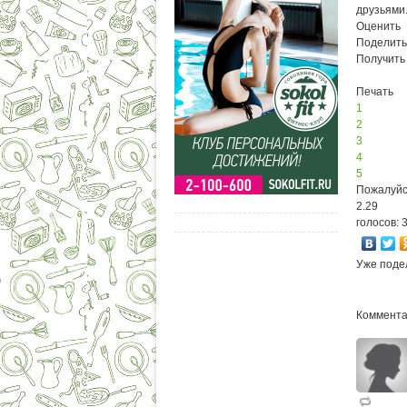
друзьями
Оценить
Поделить
Получить
Печать
1
2
3
4
5
Пожалуйс
2.29
голосов: 
Уже поде
Коммента