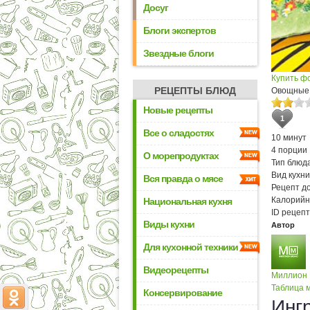
Досуг
Блоги экспертов
Звездные блоги
Купить ф
РЕЦЕПТЫ БЛЮД
Овощные 
Новые рецепты
1
Все о сладостях
10 минут
4 порции
О морепродуктах
Тип блюда
Вид кухни
Вся правда о мясе
Рецепт д
Калорийн
Национальная кухня
ID рецепт
Виды кухни
Автор
Для кухонной техники
Видеорецепты
Миллион
Таблица м
Консервирование
Инг