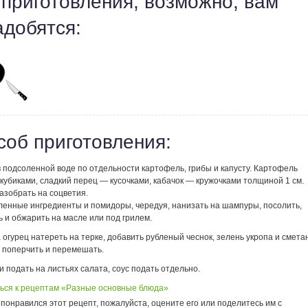
 приготовления, возможно, вам
адобятся:
соб приготовления:
 подсоленной воде по отдельности картофель, грибы и капусту. Картофель
кубиками, сладкий перец — кусочками, кабачок — кружочками толщиной 1 см.
азобрать на соцветия.
ленные ингредиенты и помидоры, чередуя, нанизать на шампуры, посолить,
 и обжарить на масле или под грилем.
 огурец натереть на терке, добавить рубленый чеснок, зелень укропа и сметан
, поперчить и перемешать.
подать на листьях салата, соус подать отдельно.
ься к рецептам «Разные основные блюда»
понравился этот рецепт, пожалуйста, оцените его или поделитесь им с