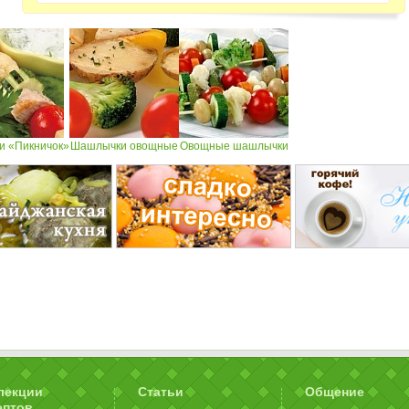
 «Пикничок»
Шашлычки овощные
Овощные шашлычки
лекции
Статьи
Общение
ептов