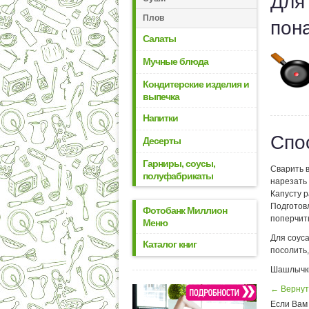
Для
Плов
пон
Салаты
Мучные блюда
Кондитерские изделия и
выпечка
Напитки
Спо
Десерты
Гарниры, соусы,
Сварить в
полуфабрикаты
нарезать 
Капусту р
Подготов
Фотобанк Миллион
поперчить
Меню
Для соуса
Каталог книг
посолить
Шашлычки 
← Вернут
Если Вам 