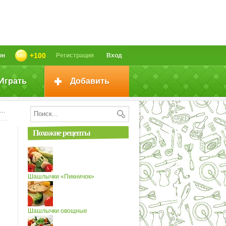
+100
он
Регистрация
Вход
Играть
Добавить
Похожие рецепты
Шашлычки «Пикничок»
Шашлычки овощные