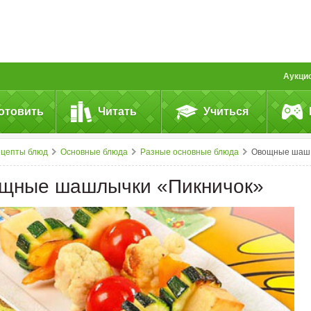
Аукци
отовить
Читать
Учиться
ецепты блюд
Основные блюда
Разные основные блюда
Овощные шашлычки &laquo;Пикничок&raquo;
щные шашлычки «Пикничок»