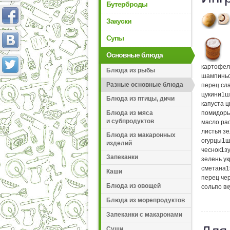
Бутерброды
Закуски
Супы
Основные блюда
картофел
Блюда из рыбы
шампинь
Разные основные блюда
перец сл
цукини
1
ш
Блюда из птицы, дичи
капуста 
Блюда из мяса
помидор
и субпродуктов
масло ра
листья з
Блюда из макаронных
огурцы
1
ш
изделий
чеснок
1
з
Запеканки
зелень у
сметана
1
Каши
перец че
Блюда из овощей
соль
по вк
Блюда из морепродуктов
Запеканки с макаронами
Суши