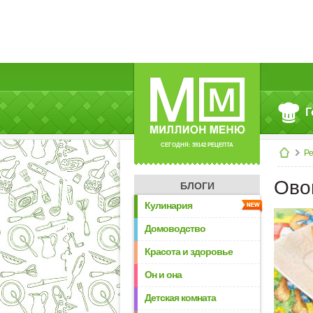
Г
СЕГОДНЯ: 39142 РЕЦЕПТА
Р
Ово
БЛОГИ
Кулинария
Домоводство
Красота и здоровье
Он и она
Детская комната