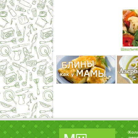
Шашлычки
Кол
рец