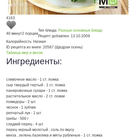
4163
Тип блюда:
Разные основные блюда
40 минут
2 порции
Рецепт добавлен:
13.10.2009
Калорийность:
Низкая
ID рецепта из книги:
20587 (Щедрая осень)
Таблица мер и весов
Ингредиенты:
сливочное масло - 1 ст. ложка
сыр твердый тертый - 1 ст. ложка
панировочные сухари - 1 ст. ложка
растительное масло - 2 ст. ложки
помидоры - 2 шт.
чеснок - 1 зубчик
репчатый лук - 1 шт.
грибы - 500 г
сладкий перец - 4 шт.
перец черный молотый , соль по вкусу
кинза , зелень базилика и мяты рубленые - 1 ст. ложка