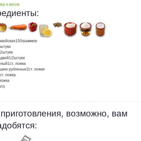
ер и весов
редиенты:
авойская
150
граммов
штуки
/2
штуки
адкий
1/2
штуки
нный
1
ст. ложка
ецкие рубленые
2
ст. ложки
ст. ложка
 ложка
усу
 приготовления, возможно, вам
адобятся: