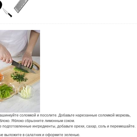
нашинкуйте соломкой и посолите. Добавьте нарезанные соломкой морковь,
яблоко. Яблоко сбрызните лимонным соком.
 подготовленные ингредиенты, добавьте орехи, сахар, соль и перемешайте.
че выложите в салатник и оформите зеленью.