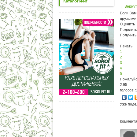
Каталог книг
← Вернут
Если Вам 
друзьями
Оценить
Поделить
Получить
Печать
1
2
3
4
5
Пожалуйс
2.95
голосов: 
Уже поде
Коммента