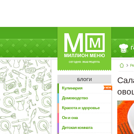
Г
СЕГОДНЯ: 39142 РЕЦЕПТА
Р
Сал
БЛОГИ
Кулинария
ово
Домоводство
Красота и здоровье
Он и она
Детская комната