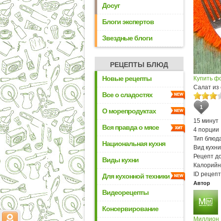
Досуг
Блоги экспертов
Звездные блоги
РЕЦЕПТЫ БЛЮД
Новые рецепты
Купить ф
Салат из
Все о сладостях
1
О морепродуктах
15 минут
Вся правда о мясе
4 порции
Тип блюда
Национальная кухня
Вид кухни
Рецепт д
Виды кухни
Калорийн
ID рецепт
Для кухонной техники
Автор
Видеорецепты
Консервирование
Миллион