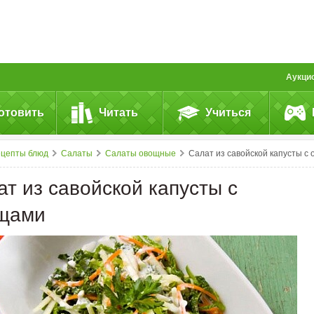
Аукци
отовить
Читать
Учиться
ецепты блюд
Салаты
Салаты овощные
Салат из савойской капусты с овощам
ат из савойской капусты с
щами