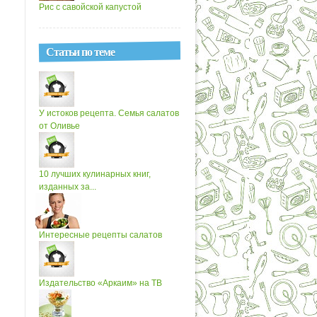
Рис с савойской капустой
Статьи по теме
У истоков рецепта. Семья салатов
от Оливье
10 лучших кулинарных книг,
изданных за...
Интересные рецепты салатов
Издательство «Аркаим» на ТВ