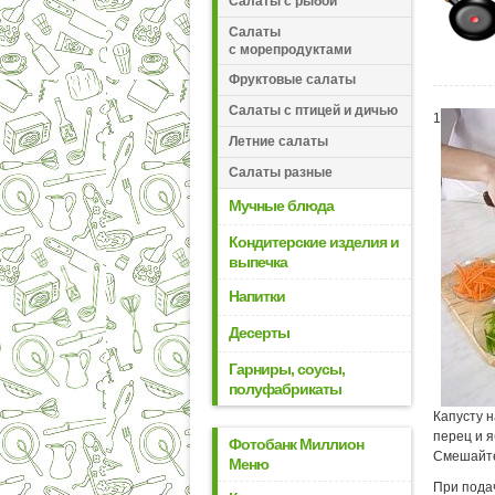
Салаты с рыбой
Салаты
с морепродуктами
Фруктовые салаты
Салаты с птицей и дичью
1
Летние салаты
Салаты разные
Мучные блюда
Кондитерские изделия и
выпечка
Напитки
Десерты
Гарниры, соусы,
полуфабрикаты
Капусту 
перец и 
Фотобанк Миллион
Смешайте
Меню
При пода