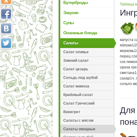
Бутерброды
Таблица м
Инг
Закуски
Супы
Основные блюда
капуста с
Салаты
яблоки
1/2
морковь
1
Салат оливье
перец сл
Зимний салат
сок лимо
орехи гр
Салат цезарь
сметана
1
Сельдь под шубой
сахар
1
ч.
соль
по вк
Салат мимоза
Крабовый салат
Салат Греческий
Для
Винегрет
пон
Салаты с мясом
Салаты овощные