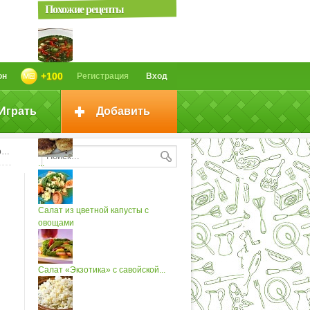
Похожие рецепты
Суп из савойской капусты
+100
он
Регистрация
Вход
Играть
Добавить
Голубцы из савойской капусты
и
...
Салат из цветной капусты с
овощами
Салат «Экзотика» с савойской...