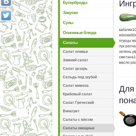
Инг
Бутерброды
Закуски
Супы
кабачки
1
Основные блюда
яблоки
90
огурцы м
Салаты
лук репч
Салат оливье
зелень у
сметана
1
Зимний салат
масло ра
Салат цезарь
Сельдь под шубой
Салат мимоза
Для
Крабовый салат
пон
Салат Греческий
Винегрет
Салаты с мясом
Салаты овощные