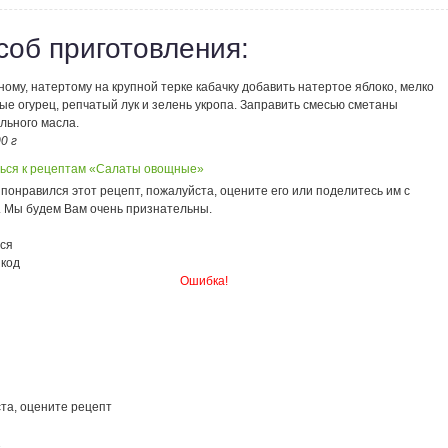
соб приготовления:
ому, натертому на крупной терке кабачку добавить натертое яблоко, мелко
е огурец, репчатый лук и зелень укропа. Заправить смесью сметаны
льного масла.
00 г
ься к рецептам «Салаты овощные»
понравился этот рецепт, пожалуйста, оцените его или поделитесь им с
. Мы будем Вам очень признательны.
ся
 код
Ошибка!
та, оцените рецепт
2