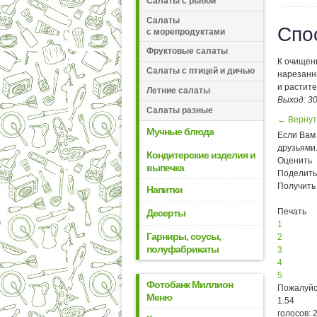
Салаты с рыбой
Салаты
Спо
с морепродуктами
Фруктовые салаты
К очищенн
Салаты с птицей и дичью
нарезанны
и растите
Летние салаты
Выход: 3
Салаты разные
← Вернут
Мучные блюда
Если Вам 
друзьями
Кондитерские изделия и
Оценить
выпечка
Поделить
Получить
Напитки
Печать
Десерты
1
Гарниры, соусы,
2
полуфабрикаты
3
4
5
Фотобанк Миллион
Пожалуйс
Меню
1.54
голосов: 