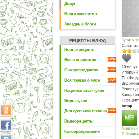
Досуг
Блоги экспертов
Звездные блоги
Купить ф
РЕЦЕПТЫ БЛЮД
Салат из 
Новые рецепты
Все о сладостях
10 минут
О морепродуктах
? порций
Тип блюда
Вся правда о мясе
Вид кухни
Рецепт д
Национальная кухня
Калорийн
Виды кухни
ID рецепт
Автор
Для кухонной техники
Видеорецепты
Миллион
Консервирование
Таблица м