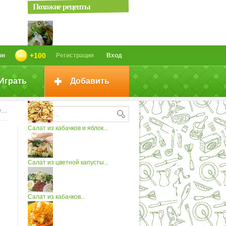
Похожие рецепты
Закуска из Кабачков Вкусно
+100
он
Регистрация
Вход
Просто...
Играть
Добавить
Салат из кабачков
p
Салат из кабачков и яблок...
Салат из цветной капусты...
Салат из кабачков...