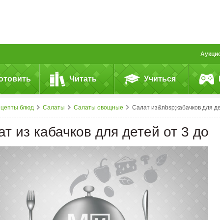
Аукци
отовить
Читать
Учиться
ецепты блюд
Салаты
Салаты овощные
Салат из&nbsp;кабачков для детей от&nbsp;3 до&nbs
т из кабачков для детей от 3 до