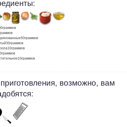
редиенты:
00
граммов
граммов
аринованные
50
граммов
атый
30
граммов
кропа
10
граммов
0
граммов
стительное
10
граммов
 приготовления, возможно, вам
адобятся: