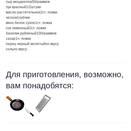
сыр моцарелла
50
граммов
лук красный
1/2
штуки
масло растительное
2
ст. ложки
чеснок
1
зубчик
вино белое сухое
1
ст. ложка
сок лимонный
2
ст. ложки
базилик рубленый
100
граммов
сахар
1
ч. ложка
перец черный молотый
по вкусу
соль
по вкусу
Для приготовления, возможно,
вам понадобятся: