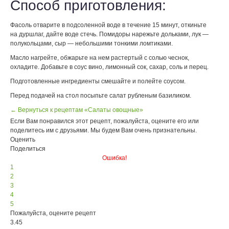
Способ приготовления:
Фасоль отварите в подсоленной воде в течение 15 минут, откиньте
на дуршлаг, дайте воде стечь. Помидоры нарежьте дольками, лук —
полукольцами, сыр — небольшими тонкими ломтиками.
Масло нагрейте, обжарьте на нем растертый с солью чеснок,
охладите. Добавьте в соус вино, лимонный сок, сахар, соль и перец.
Подготовленные ингредиенты смешайте и полейте соусом.
Перед подачей на стол посыпьте салат рубленым базиликом.
← Вернуться к рецептам «Салаты овощные»
Если Вам понравился этот рецепт, пожалуйста, оцените его или
поделитесь им с друзьями. Мы будем Вам очень признательны.
Оценить
Поделиться
Ошибка!
1
2
3
4
5
Пожалуйста, оцените рецепт
3.45