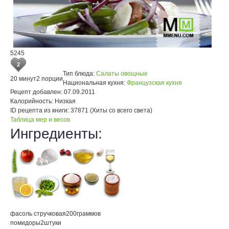
5245
2
Тип блюда:
Салаты овощные
20 минут
2 порции
Национальная кухня:
Французская кухня
Рецепт добавлен:
07.09.2011
Калорийность:
Низкая
ID рецепта из книги:
37871 (Хиты со всего света)
Таблица мер и весов
Ингредиенты:
фасоль стручковая
200
граммов
помидоры
2
штуки