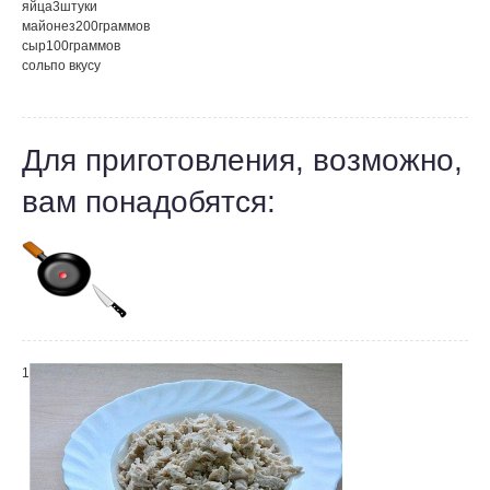
яйца
3
штуки
майонез
200
граммов
сыр
100
граммов
соль
по вкусу
Для приготовления, возможно,
вам понадобятся:
1