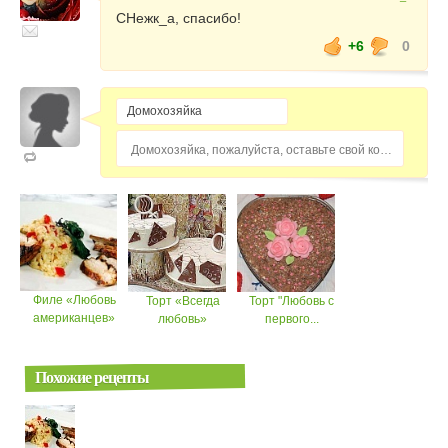
СНежк_а, спасибо!
+6
0
Домохозяйка, пожалуйста, оставьте свой комментарий...
Филе «Любовь
Торт «Всегда
Торт "Любовь с
американцев»
любовь»
первого...
Похожие рецепты