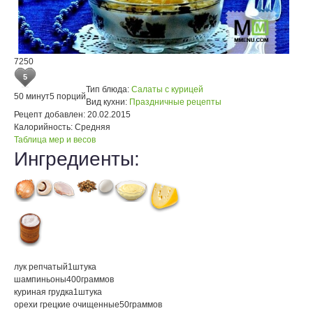
7250
5
Тип блюда:
Салаты с курицей
50 минут
5 порций
Вид кухни:
Праздничные рецепты
Рецепт добавлен:
20.02.2015
Калорийность:
Средняя
Таблица мер и весов
Ингредиенты:
лук репчатый
1
штука
шампиньоны
400
граммов
куриная грудка
1
штука
орехи грецкие очищенные
50
граммов