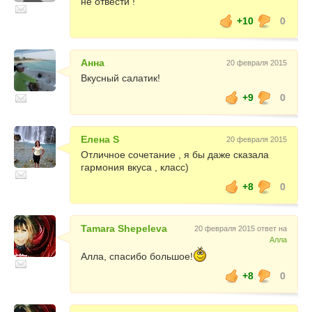
не отвести !
+10
0
Анна
20 февраля 2015
Вкусный салатик!
+9
0
Елена S
20 февраля 2015
Отличное сочетание , я бы даже сказала
гармония вкуса , класс)
+8
0
Tamara Shepeleva
20 февраля 2015 ответ на
Алла
Алла, спасибо большое!
+8
0