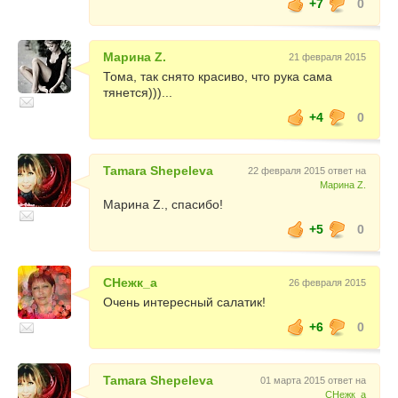
+7
0
Марина Z.
21 февраля 2015
Тома, так снято красиво, что рука сама
тянется)))...
+4
0
Tamara Shepeleva
22 февраля 2015 ответ на
Марина Z.
Марина Z., спасибо!
+5
0
СНежк_а
26 февраля 2015
Очень интересный салатик!
+6
0
Tamara Shepeleva
01 марта 2015 ответ на
СНежк_а