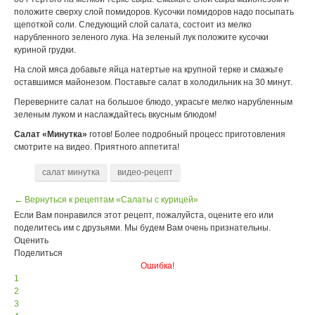
положите сверху слой помидоров. Кусочки помидоров надо посыпать
щепоткой соли. Следующий слой салата, состоит из мелко
нарубленного зеленого лука. На зеленый лук положите кусочки
куриной грудки.
На слой мяса добавьте яйца натертые на крупной терке и смажьте
оставшимся майонезом. Поставьте салат в холодильник на 30 минут.
Переверните салат на большое блюдо, украсьте мелко нарубленным
зеленым луком и наслаждайтесь вкусным блюдом!
Салат «Минутка»
готов! Более подробный процесс приготовления
смотрите на видео. Приятного аппетита!
салат минутка
видео-рецепт
← Вернуться к рецептам «Салаты с курицей»
Если Вам понравился этот рецепт, пожалуйста, оцените его или
поделитесь им с друзьями. Мы будем Вам очень признательны.
Оценить
Поделиться
Ошибка!
1
2
3