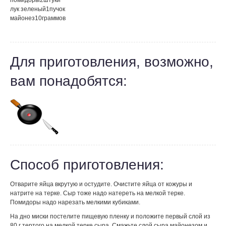
помидоры
2
штуки
лук зеленый
1
пучок
майонез
10
граммов
Для приготовления, возможно,
вам понадобятся:
Способ приготовления:
Отварите яйца вкрутую и остудите. Очистите яйца от кожуры и
натрите на терке. Сыр тоже надо натереть на мелкой терке.
Помидоры надо нарезать мелкими кубиками.
На дно миски постелите пищевую пленку и положите первый слой из
80 г тертого на мелкой терке сыра. Смажьте слой сыра майонезом и