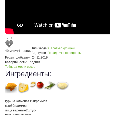
1737
1
Тип блюда:
Салаты с курицей
40 минут
4 порции
Вид кухни:
Праздничные рецепты
Рецепт добавлен:
24.11.2019
Калорийность:
Средняя
Таблица мер и весов
Ингредиенты:
курица копченая
150
граммов
сыр
80
граммов
яйца вареные
2
штуки