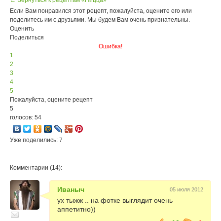
← Вернуться к рецептам «Пицца»
Если Вам понравился этот рецепт, пожалуйста, оцените его или
поделитесь им с друзьями. Мы будем Вам очень признательны.
Оценить
Поделиться
Ошибка!
1
2
3
4
5
Пожалуйста, оцените рецепт
5
голосов: 54
Уже поделились: 7
Комментарии (14):
Иваныч
05 июля 2012
ух тыжж .. на фотке выглядит очень
аппетитно))