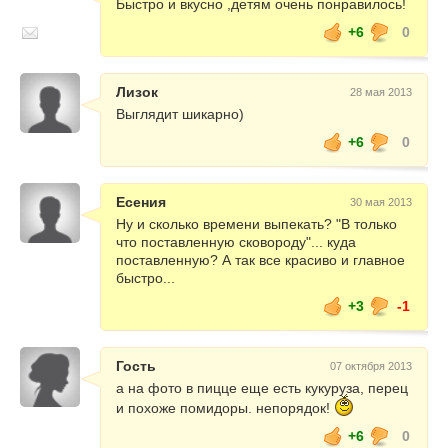
Быстро и вкусно ,детям очень понравилось!
+6
0
Лизок
28 мая 2013
Выглядит шикарно)
+6
0
Есения
30 мая 2013
Ну и сколько времени выпекать? "В только
что поставленную сковороду"... куда
поставленную? А так все красиво и главное
быстро...
+3
-1
Гость
07 октября 2013
а на фото в пицце еще есть кукуруза, перец
и похоже помидоры. непорядок!
+6
0