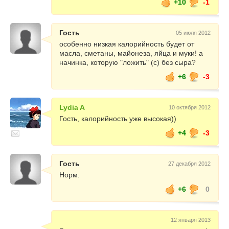
+10
-1
Гость
05 июля 2012
особенно низкая калорийность будет от
масла, сметаны, майонеза, яйца и муки! а
начинка, которую "ложить" (с) без сыра?
+6
-3
Lydia A
10 октября 2012
Гость, калорийность уже высокая))
+4
-3
Гость
27 декабря 2012
Норм.
+6
0
12 января 2013