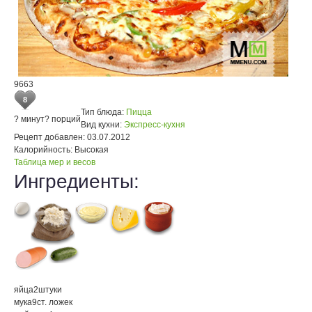
9663
8
Тип блюда:
Пицца
? минут
? порций
Вид кухни:
Экспресс-кухня
Рецепт добавлен:
03.07.2012
Калорийность:
Высокая
Таблица мер и весов
Ингредиенты:
яйца
2
штуки
мука
9
ст. ложек