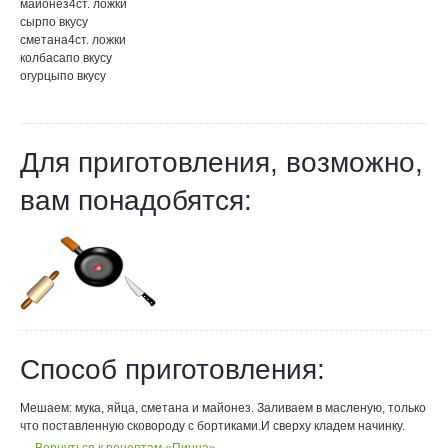
майонез
4
ст. ложки
сыр
по вкусу
сметана
4
ст. ложки
колбаса
по вкусу
огурцы
по вкусу
Для приготовления, возможно,
вам понадобятся:
Способ приготовления:
Мешаем: мука, яйца, сметана и майонез. Заливаем в масленую, только
что поставленную сковороду с бортиками.И сверху кладем начинку.