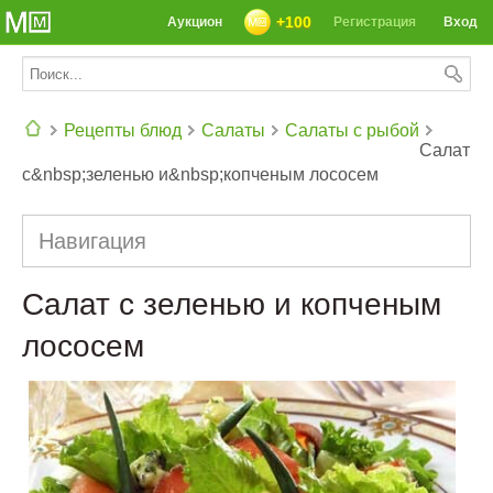
+100
Аукцион
Регистрация
Вход
Рецепты блюд
Салаты
Салаты с рыбой
Салат
с&nbsp;зеленью и&nbsp;копченым лососем
СЕГОДНЯ: 39142 РЕЦЕПТА
Навигация
Салат с зеленью и копченым
лососем