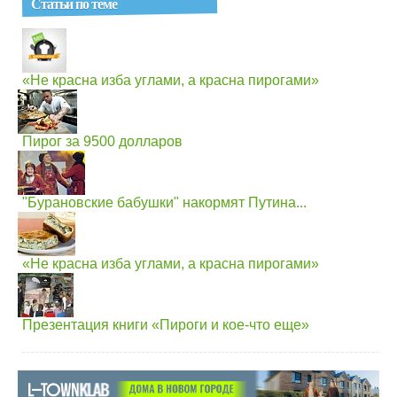
Статьи по теме
«Не красна изба углами, а красна пирогами»
Пирог за 9500 долларов
"Бурановские бабушки" накормят Путина...
«Не красна изба углами, а красна пирогами»
Презентация книги «Пироги и кое-что еще»