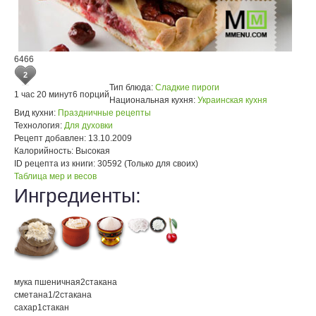
6466
2
Тип блюда:
Сладкие пироги
1 час 20 минут
6 порций
Национальная кухня:
Украинская кухня
Вид кухни:
Праздничные рецепты
Технология:
Для духовки
Рецепт добавлен:
13.10.2009
Калорийность:
Высокая
ID рецепта из книги:
30592 (Только для своих)
Таблица мер и весов
Ингредиенты:
мука пшеничная
2
стакана
сметана
1/2
стакана
сахар
1
стакан