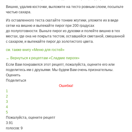
Вишню, удалив косточки, выложите на тесто ровным слоем, посыпьте
частью сахара.
Из оставленного теста скатайте тонкие жгутики, уложите их в виде
сетки на вишню и выпекайте пирог при 200 градусах
до полуготовности. Выньте пирог из духовки и полейте вишню в тех
местах, где она не покрыта тестом, оставшейся сметаной, смешанной
с сахаром, и выпекайте пирог до золотистого цвета.
см. также книгу «Меню для гостей»
← Вернуться к рецептам «Сладкие пироги»
Если Вам понравился этот рецепт, пожалуйста, оцените его или
поделитесь им с друзьями. Мы будем Вам очень признательны.
Оценить
Поделиться
Ошибка!
1
2
3
4
5
Пожалуйста, оцените рецепт
3.91
голосов: 9