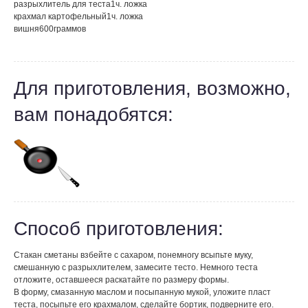
разрыхлитель для теста
1
ч. ложка
крахмал картофельный
1
ч. ложка
вишня
600
граммов
Для приготовления, возможно,
вам понадобятся:
Способ приготовления:
Стакан сметаны взбейте с сахаром, понемногу всыпьте муку,
смешанную с разрыхлителем, замесите тесто. Немного теста
отложите, оставшееся раскатайте по размеру формы.
В форму, смазанную маслом и посыпанную мукой, уложите пласт
теста, посыпьте его крахмалом, сделайте бортик, подверните его.