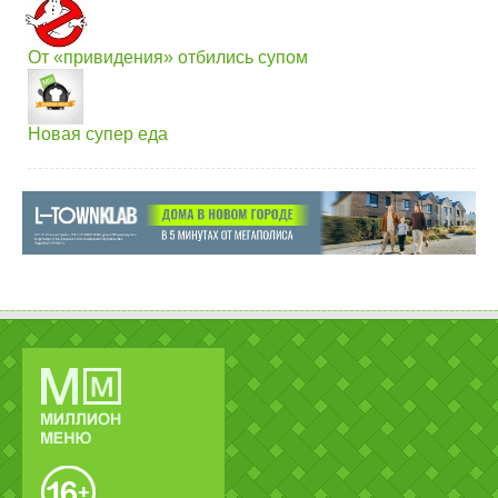
От «привидения» отбились супом
Новая супер еда