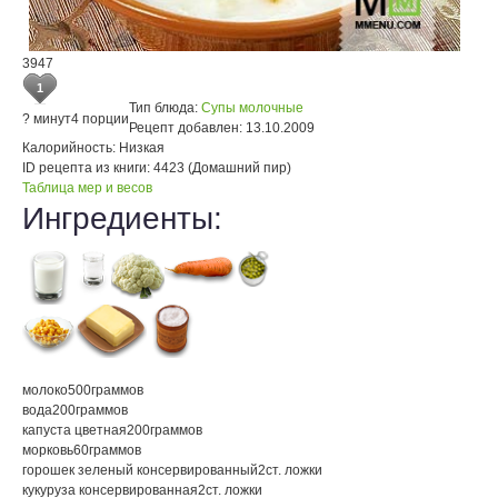
3947
1
Тип блюда:
Супы молочные
? минут
4 порции
Рецепт добавлен:
13.10.2009
Калорийность:
Низкая
ID рецепта из книги:
4423 (Домашний пир)
Таблица мер и весов
Ингредиенты:
молоко
500
граммов
вода
200
граммов
капуста цветная
200
граммов
морковь
60
граммов
горошек зеленый консервированный
2
ст. ложки
кукуруза консервированная
2
ст. ложки