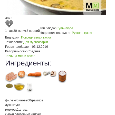
3872
1
Тип блюда:
Супы-пюре
1 час 30 минут
8 порций
Национальная кухня:
Русская кухня
Вид кухни:
Повседневная кухня
Технология:
Для мультиварки
Рецепт добавлен:
03.12.2016
Калорийность:
Средняя
Таблица мер и весов
Ингредиенты:
филе куриное
900
граммов
лук
1
штука
морковь
1
штука
сырки сливочные
2
штуки