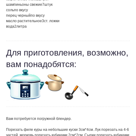
шампиньоны свежие
7
штук
соль
по вкусу
перец черный
по вкусу
масло растительное
3
ст. ложки
вода
2
литра
Для приготовления, возможно,
вам понадобятся:
Вам потребуется погружной блендер.
Порезать филе куры на небольшие куски 3см*4см. Лук порезать на 4-6
частей, морковь порезать кубиками 2см*2см. Сырки порезать кубиками