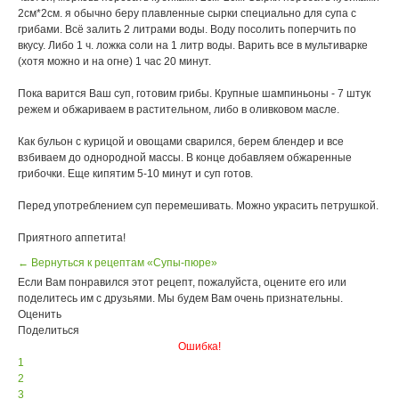
2см*2см. я обычно беру плавленные сырки специально для супа с
грибами. Всё залить 2 литрами воды. Воду посолить поперчить по
вкусу. Либо 1 ч. ложка соли на 1 литр воды. Варить все в мультиварке
(хотя можно и на огне) 1 час 20 минут.
Пока варится Ваш суп, готовим грибы. Крупные шампиньоны - 7 штук
режем и обжариваем в растительном, либо в оливковом масле.
Как бульон с курицой и овощами сварился, берем блендер и все
взбиваем до однородной массы. В конце добавляем обжаренные
грибочки. Еще кипятим 5-10 минут и суп готов.
Перед употреблением суп перемешивать. Можно украсить петрушкой.
Приятного аппетита!
← Вернуться к рецептам «Супы-пюре»
Если Вам понравился этот рецепт, пожалуйста, оцените его или
поделитесь им с друзьями. Мы будем Вам очень признательны.
Оценить
Поделиться
Ошибка!
1
2
3