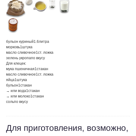
бульон куриный
1.6
литра
морковь
1
штука
масло сливочное
1
ст. ложка
зелень укропа
по вкусу
Для клецек:
мука пшеничная
1
стакан
масло сливочное
1
ст. ложка
яйца
1
штука
бульон
1
стакан
→ или вода
1
стакан
→ или молоко
1
стакан
соль
по вкусу
Для приготовления, возможно,