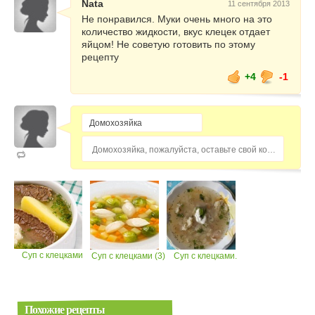
Nata
11 сентября 2013
мука - 5-7 столовых ложек,
Не понравился. Муки очень много на это
количество жидкости, вкус клецек отдает
молоко или вода - 130 мл,
яйцом! Не советую готовить по этому
рецепту
соль
+4
-1
Приготовление
Домохозяйка, пожалуйста, оставьте свой комментарий...
Приго товить куриный бульон.
Для этого курицу вымыть, положить в
кастрюлю и залить холодной водой.
Довести до кипения, снять пену и убавить
огонь.
Суп с клецками
Суп с клецками (3)
Суп с клецками.
Бульон посолить, положить целые
очищенные луковицу, морковь, лавровый
лист, пару горошин душистого перца и
варить при слабом кипении ~35-40 минут.
Похожие рецепты