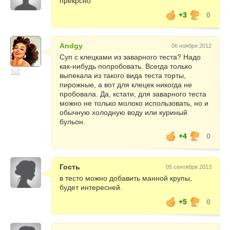
прекрсно
+3
0
лавровый лист,
соль
Andgy
06 ноября 2012
Суп с клецками из заварного теста? Надо
как-нибудь попробовать. Всегда только
картошка - 2-3 шт,
выпекала из такого вида теста торты,
пирожные, а вот для клецек никогда не
лук репчатый - 1 шт,
пробовала. Да, кстати, для заварного теста
можно не только молоко использовать, но и
морковь - 1 шт,
обычную холодную воду или куриный
бульон.
масло растительное для жарки,
+4
0
зелень укропа
Гость
05 сентября 2013
в тесто можно добавить манной крупы,
для клецек
будет интересней.
яйцо - 1 шт,
+5
0
сливочное масло - 1 столовая ложка,