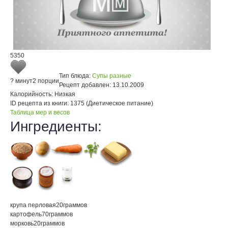
5350
Тип блюда:
Супы разные
? минут
2 порции
Рецепт добавлен:
13.10.2009
Калорийность:
Низкая
ID рецепта из книги:
1375 (Диетическое питание)
Таблица мер и весов
Ингредиенты:
крупа перловая
20
граммов
картофель
70
граммов
морковь
20
граммов