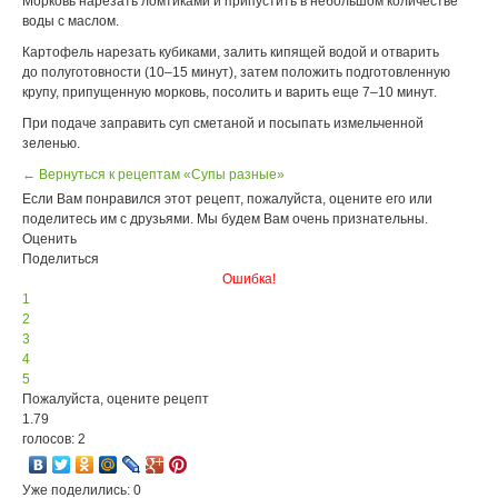
Морковь нарезать ломтиками и припустить в небольшом количестве
воды с маслом.
Картофель нарезать кубиками, залить кипящей водой и отварить
до полуготовности (10–15 минут), затем положить подготовленную
крупу, припущенную морковь, посолить и варить еще 7–10 минут.
При подаче заправить суп сметаной и посыпать измельченной
зеленью.
← Вернуться к рецептам «Супы разные»
Если Вам понравился этот рецепт, пожалуйста, оцените его или
поделитесь им с друзьями. Мы будем Вам очень признательны.
Оценить
Поделиться
Ошибка!
1
2
3
4
5
Пожалуйста, оцените рецепт
1.79
голосов: 2
Уже поделились: 0