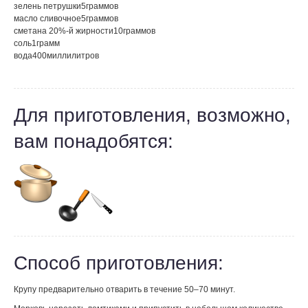
зелень петрушки
5
граммов
масло сливочное
5
граммов
сметана 20%-й жирности
10
граммов
соль
1
грамм
вода
400
миллилитров
Для приготовления, возможно,
вам понадобятся:
Способ приготовления:
Крупу предварительно отварить в течение 50–70 минут.