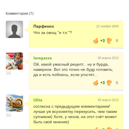
Комментарии (7):
Парфенос
22 ноября 2009
Что за овощ "и т.п."?
+3
0
laragazza
30 марта 2012
Ой, какой ужасный рецепт... ну и бурда,
наверное. Вот это точно не буду готовить,
да и есть побоюсь, если угостят...
+3
0
Ulita
30 марта 2012
согласна с предыдущим комментарием!
лучше уж всухомятку перекусить, чем таким
супчиком) Хотя, у чехов, на этот счёт может
быть своё мнение)