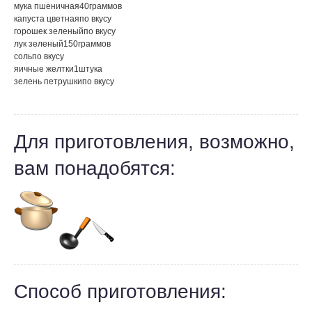
мука пшеничная
40
граммов
капуста цветная
по вкусу
горошек зеленый
по вкусу
лук зеленый
150
граммов
соль
по вкусу
яичные желтки
1
штука
зелень петрушки
по вкусу
Для приготовления, возможно,
вам понадобятся:
Способ приготовления: