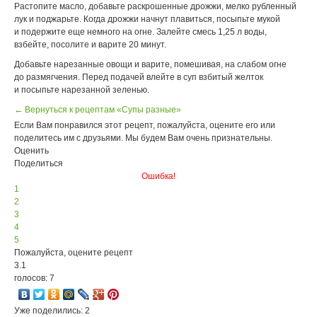
Растопите масло, добавьте раскрошенные дрожжи, мелко рубленный
лук и поджарьте. Когда дрожжи начнут плавиться, посыпьте мукой
и подержите еще немного на огне. Залейте смесь 1,25 л воды,
взбейте, посолите и варите 20 минут.
Добавьте нарезанные овощи и варите, помешивая, на слабом огне
до размягчения. Перед подачей влейте в суп взбитый желток
и посыпьте нарезанной зеленью.
← Вернуться к рецептам «Супы разные»
Если Вам понравился этот рецепт, пожалуйста, оцените его или
поделитесь им с друзьями. Мы будем Вам очень признательны.
Оценить
Поделиться
Ошибка!
1
2
3
4
5
Пожалуйста, оцените рецепт
3.1
голосов: 7
Уже поделились: 2