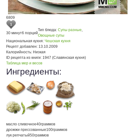
6809
1
Тип блюда:
Супы разные
,
30 минут
6 порций
Овощные супы
Национальная кухня:
Чешская кухня
Рецепт добавлен:
13.10.2009
Калорийность:
Низкая
ID рецепта из книги:
1947 (Славянская кухня)
Таблица мер и весов
Ингредиенты:
масло сливочное
40
граммов
дрожжи прессованные
100
граммов
лук репчатый
50
граммов