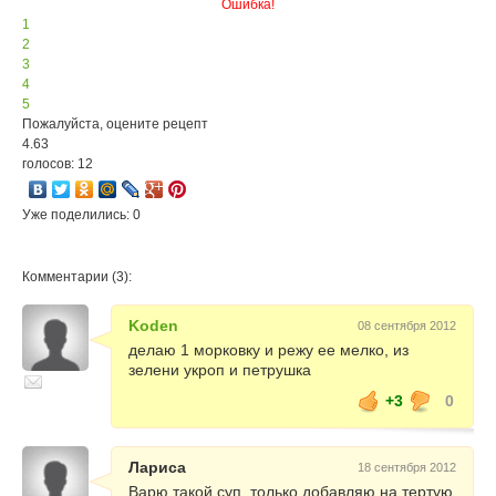
Ошибка!
1
2
3
4
5
Пожалуйста, оцените рецепт
4.63
голосов: 12
Уже поделились: 0
Комментарии (3):
Koden
08 сентября 2012
делаю 1 морковку и режу ее мелко, из
зелени укроп и петрушка
+3
0
Лариса
18 сентября 2012
Варю такой суп, только добавляю на тертую