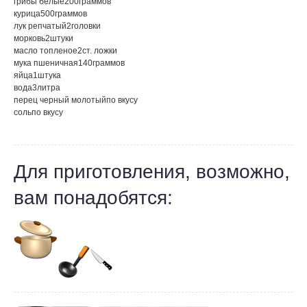
грибы белые
200
граммов
курица
500
граммов
лук репчатый
2
головки
морковь
2
штуки
масло топленое
2
ст. ложки
мука пшеничная
140
граммов
яйца
1
штука
вода
3
литра
перец черный молотый
по вкусу
соль
по вкусу
Для приготовления, возможно,
вам понадобятся: