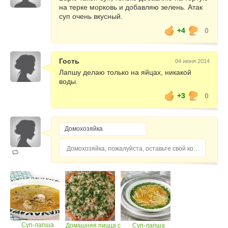
на терке морковь и добавляю зелень. Атак
суп очень вкусный.
+4
0
Гость
04 июня 2014
Лапшу делаю только на яйцах, никакой
воды.
+3
0
Домохозяйка, пожалуйста, оставьте свой комментарий...
Суп-лапша
Домашняя пицца с
Суп-лапша