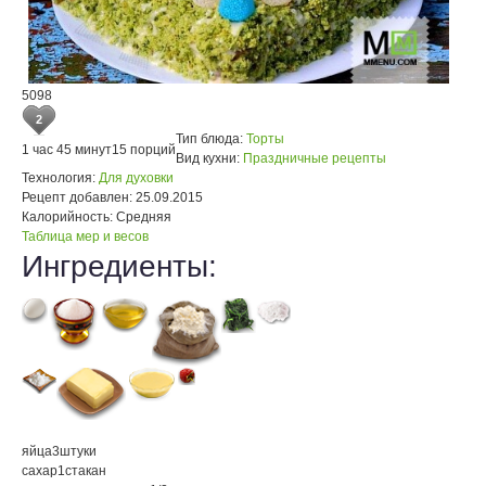
5098
2
Тип блюда:
Торты
1 час 45 минут
15 порций
Вид кухни:
Праздничные рецепты
Технология:
Для духовки
Рецепт добавлен:
25.09.2015
Калорийность:
Средняя
Таблица мер и весов
Ингредиенты:
яйца
3
штуки
сахар
1
стакан