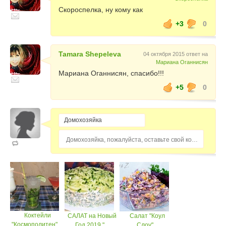
Скороспелка, ну кому как
+3
0
Tamara Shepeleva
04 октября 2015 ответ на
Мариана Оганнисян
Мариана Оганнисян, спасибо!!!
+5
0
Домохозяйка, пожалуйста, оставьте свой комментарий...
Коктейли
САЛАТ на Новый
Салат "Коул
"Космополитен",...
Год 2019 "...
Слоу"...