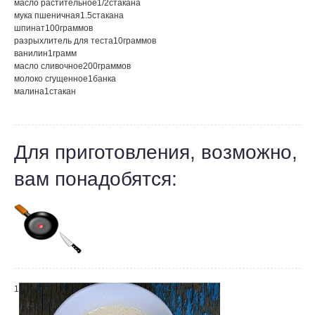
масло растительное
1/2
стакана
мука пшеничная
1.5
стакана
шпинат
100
граммов
разрыхлитель для теста
10
граммов
ванилин
1
грамм
масло сливочное
200
граммов
молоко сгущенное
1
банка
малина
1
стакан
Для приготовления, возможно,
вам понадобятся:
1