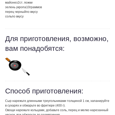
майонез
2
ст. ложки
зелень укропа
10
граммов
перец черный
по вкусу
соль
по вкусу
Для приготовления, возможно,
вам понадобятся:
Способ приготовления:
Сыр нарежьте длинными треугольниками толщиной 1 см, запанируйте
в сухарях и обжарьте во фритюре (400 г).
Овощи нарежьте кольцами, добавьте соль, перец и мелко нарезанный
чеснок, все обжарьте до размягчения.