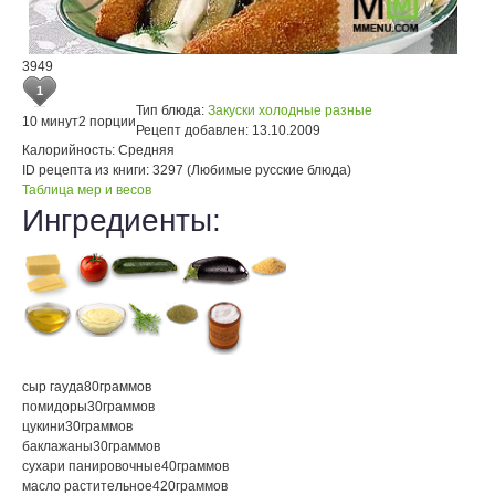
3949
1
Тип блюда:
Закуски холодные разные
10 минут
2 порции
Рецепт добавлен:
13.10.2009
Калорийность:
Средняя
ID рецепта из книги:
3297 (Любимые русские блюда)
Таблица мер и весов
Ингредиенты:
сыр гауда
80
граммов
помидоры
30
граммов
цукини
30
граммов
баклажаны
30
граммов
сухари панировочные
40
граммов
масло растительное
420
граммов